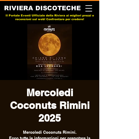
RIVIERA DISCOTECHE
Il Portale Eventi Ufficiale della Riviera ai migliori prezzi e
recensioni sul web! Confrontare per credere!
Mercoledi
Coconuts Rimini
2025
Mercoledi Coconuts Rimini.
Ecco tutte le informazioni per prenotare la