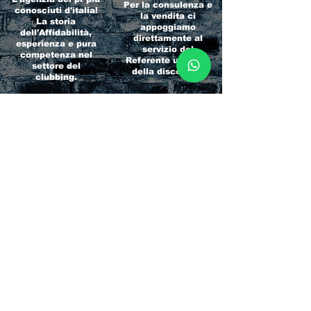
Per la consulenza e
conosciuti d'italia!
la vendita ci
La storia
appoggiamo
dell'Affidabilità,
direttamente al
esperienza e pura
servizio del
competenza nel
Referente ufficiale
settore del
della discoteca!
clubbing.
RICCIONE
INTERNATIONA
BEACH HOTEL
L BLOG
Impossibile
Uno dei blog più
chiamarlo
conosciuti d'italia!
semplicemente hotel!
Ami sempre
Questa è pura
sapere tutto di
esperienza! Un luogo
tutti? Qui la tua
allegro, originale e
fame di scoop sarà
pieno di giovani!
soddisfatta!
Informativa sulla privacy e
Responsabilità fiscali