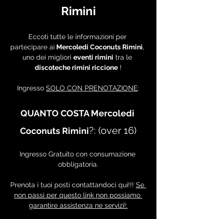
Rimini
Eccoti tutte le informazioni per 
partecipare ai
 Mercoledi Coconuts Rimini
, 
uno dei migliori 
eventi rimini
 tra le 
discoteche rimini riccione
 !
Ingresso 
SOLO CON PRENOTAZIONE
:
QUANTO COSTA Mercoledi 
?: (over 16)
Coconuts Rimini
Ingresso Gratuito con consumazione 
obbligatoria.
Prenota i tuoi posti contattandoci qui!!! 
Se 
non passi per questo link non possiamo 
garantire assistenza ne servizi!: