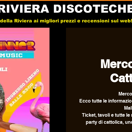
RIVIERA DISCOTECH
e della Riviera ai migliori prezzi e recensioni sul we
Merco
Cat
Mercol
Ecco tutte le informazio
Mal
Ticket, tavoli e tutte 
party di cattolica, un