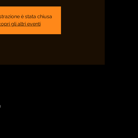
strazione è stata chiusa
opri gli altri eventi
a