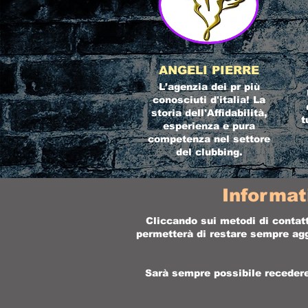
ANGELI PIERRE
L'agenzia dei pr più
conosciuti d'italia! La
storia dell'Affidabilità,
t
esperienza e pura
competenza nel settore
del clubbing.
Informat
Cliccando sui metodi di contatt
permetterà di restare sempre aggi
Sarà sempre possibile recedere 