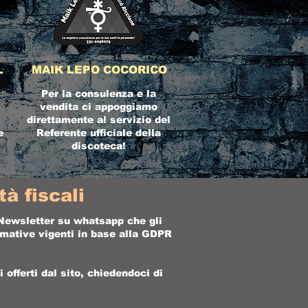
L
MAIK LEPO COCORICO
Per la consulenza e la
vendita ci appoggiamo
direttamente al servizio del
e
Referente ufficiale della
discoteca!
à fiscali
a Newsletter su whatsapp che gli
ormative vigenti in base alla GDPR
offerti dal sito, chiedendoci di