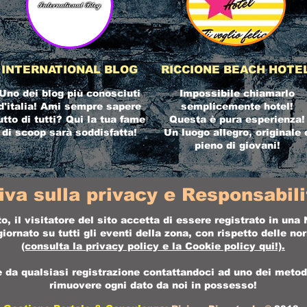
INTERNATIONAL BLOG
RICCIONE BEACH HOTE
Uno dei blog più conosciuti
Impossibile chiamarlo
d'italia! Ami sempre sapere
semplicemente hotel!
utto di tutti? Qui la tua fame
Questa è pura esperienza!
di scoop sarà soddisfatta!
Un luogo allegro, originale 
pieno di giovani!
iva sulla privacy e Responsabilit
o, il visitatore del sito accetta di essere registrato in un
ornato su tutti gli eventi della zona, con rispetto delle n
(consulta la
privacy policy
e la
Cookie policy
qui!).
da qualsiasi registrazione contattandoci ad uno dei metodi 
rimuovere ogni dato da noi in possesso!