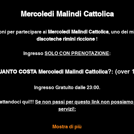
Mercoledi Malindi Cattolica
oni per partecipare ai
 Mercoledi Malindi Cattolica
, uno dei mi
discoteche rimini riccione
 !
Ingresso 
SOLO CON PRENOTAZIONE
:
?: (over 
ANTO COSTA Mercoledi Malindi Cattolica
Ingresso Gratuito dalle 23:00.
attandoci qui!!! 
Se non passi per questo link non possiamo 
servizi!:
Mostra di più