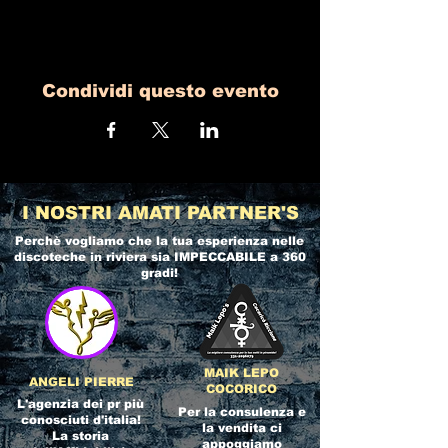
Condividi questo evento
I NOSTRI AMATI PARTNER'S
Perchè vogliamo che la tua esperienza nelle
discoteche in riviera
sia IMPECCABILE a 360
gradi!
MAIK LEPO
ANGELI PIERRE
COCORICO
L'agenzia dei pr più
Per la consulenza e
conosciuti d'italia!
la vendita ci
La storia
appoggiamo