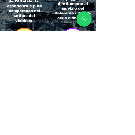
dell'Affidabilità,
direttamente al
esperienza e pura
servizio del
competenza nel
Referente ufficiale
settore del
della discoteca!
clubbing.
RICCIONE
INTERNATIONA
BEACH HOTEL
L BLOG
Impossibile
Uno dei blog più
chiamarlo
conosciuti d'italia!
semplicemente hotel!
Ami sempre
Questa è pura
sapere tutto di
esperienza! Un luogo
tutti? Qui la tua
allegro, originale e
fame di scoop sarà
pieno di giovani!
soddisfatta!
Informativa sulla privacy e
Responsabilità fiscali
Cliccando sui metodi di contatto, il visitatore
del sito accetta di essere registrato in una
Newsletter su whatsapp che gli permetterà di