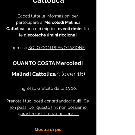
Cattolica
Eccoti tutte le informazioni per 
partecipare ai
 Mercoledi Malindi 
Cattolica
, uno dei migliori 
eventi rimini
 tra 
le 
discoteche rimini riccione
 !
Ingresso 
SOLO CON PRENOTAZIONE
:
QUANTO COSTA Mercoledi 
?: (over 16)
Malindi Cattolica
Ingresso Gratuito dalle 23:00.
Prenota i tuoi posti contattandoci qui!!! 
Se 
non passi per questo link non possiamo 
garantire assistenza ne servizi!:
Mostra di più