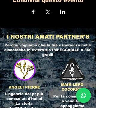
Condividi questo evento
I NOSTRI AMATI PARTNER'S
Perchè vogliamo che la tua esperienza nelle
discoteche in riviera
sia IMPECCABILE a 360
gradi!
MAIK LEPO
ANGELI PIERRE
COCORICO
L'agenzia dei pr più
Per la consulenza e
conosciuti d'italia!
la vendita ci
La storia
appoggiamo
dell'Affidabilità,
direttamente al
esperienza e pura
servizio del
competenza nel
Referente ufficiale
settore del
della discoteca!
clubbing.