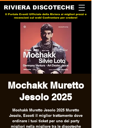
RIVIERA DISCOTECHE
Il Portale Eventi Ufficiale della Riviera ai migliori prezzi e
recensioni sul web! Confrontare per credere!
Mochakk Muretto
Jesolo 2025
Mochakk Muretto Jesolo 2025 Muretto
Jesolo, Eccoti il miglior trattamento dove
ordinare i tuoi ticket per uno dei party
migliori nella migliore tra le discoteche