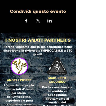
Condividi questo evento
I NOSTRI AMATI PARTNER'S
Perchè vogliamo che la tua esperienza nelle
discoteche in riviera
sia IMPECCABILE a 360
gradi!
MAIK LEPO
ANGELI PIERRE
COCORICO
L'agenzia dei pr più
Per la consulenza e
conosciuti d'italia!
la vendita ci
La storia
appoggiamo
dell'Affidabilità,
direttamente al
esperienza e pura
servizio del
competenza nel