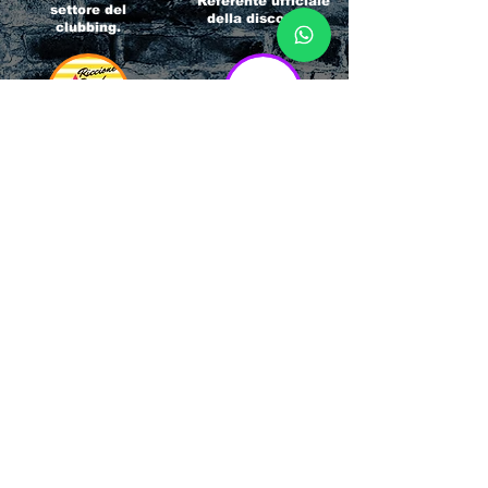
Referente ufficiale
settore del
della discoteca!
clubbing.
RICCIONE
INTERNATIONA
BEACH HOTEL
L BLOG
Impossibile
Uno dei blog più
chiamarlo
conosciuti d'italia!
semplicemente hotel!
Ami sempre
Questa è pura
sapere tutto di
esperienza! Un luogo
tutti? Qui la tua
allegro, originale e
fame di scoop sarà
pieno di giovani!
soddisfatta!
Informativa sulla privacy e
Responsabilità fiscali
Cliccando sui metodi di contatto, il visitatore
del sito accetta di essere registrato in una
Newsletter su whatsapp che gli permetterà di
restare sempre aggiornato su tutti gli eventi
della zona, con rispetto delle normative vigenti
in base alla GDPR