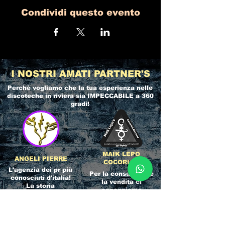
Condividi questo evento
I NOSTRI AMATI PARTNER'S
Perchè vogliamo che la tua esperienza nelle
discoteche in riviera
sia IMPECCABILE a 360
gradi!
MAIK LEPO
ANGELI PIERRE
COCORICO
L'agenzia dei pr più
Per la consulenza e
conosciuti d'italia!
la vendita ci
La storia
appoggiamo
dell'Affidabilità,
direttamente al
esperienza e pura
servizio del
competenza nel
Referente ufficiale
settore del
della discoteca!