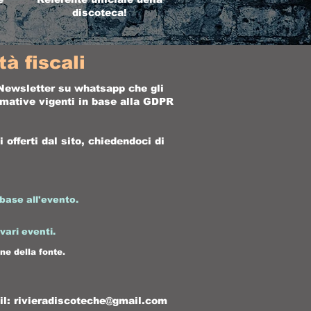
discoteca!
à fiscali
a Newsletter su whatsapp che gli
ormative vigenti in base alla GDPR
offerti dal sito, chiedendoci di
base all'evento.
 vari eventi.
ne della fonte.
il:
rivieradiscoteche@gmail.com