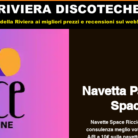
RIVIERA DISCOTECH
e della Riviera ai migliori prezzi e recensioni sul we
Navetta P
Spac
Navette Space Riccion
consulenza meglio votat
A/R a 10€ sulla navet