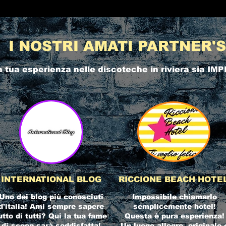
I NOSTRI AMATI PARTNER'S
a tua esperienza nelle
discoteche in riviera
sia IMP
INTERNATIONAL BLOG
RICCIONE BEACH HOTE
Uno dei blog più conosciuti
Impossibile chiamarlo
d'italia! Ami sempre sapere
semplicemente hotel!
utto di tutti? Qui la tua fame
Questa è pura esperienza!
di scoop sarà soddisfatta!
Un luogo allegro, originale 