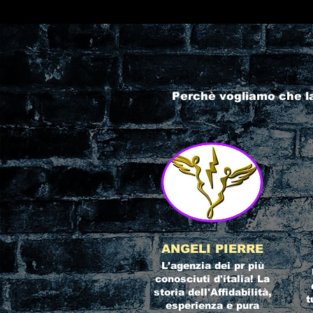
Perchè vogliamo che l
ANGELI PIERRE
L'agenzia dei pr più
conosciuti d'italia! La
storia dell'Affidabilità,
t
esperienza e pura