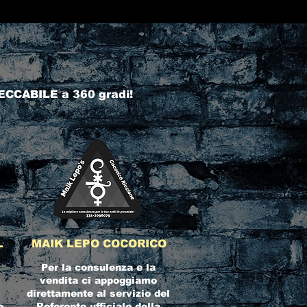
ECCABILE a 360 gradi!
L
MAIK LEPO COCORICO
Per la consulenza e la
vendita ci appoggiamo
direttamente al servizio del
e
Referente ufficiale della