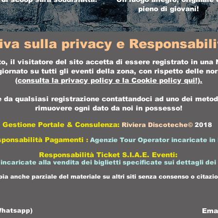
pieno di giovani!
iva sulla privacy e Responsabilit
o, il visitatore del sito accetta di essere registrato in un
ornato su tutti gli eventi della zona, con rispetto delle n
(consulta la
privacy policy
e la
Cookie policy
qui!).
da qualsiasi registrazione contattandoci ad uno dei metodi 
rimuovere ogni dato da noi in possesso!
Gestione Portale & Consulenza:
Riviera Discoteche©
2018
sponsabilità Pagamenti
:
Agenzie Tour Operator incaricate in 
Responsabilità Ticket S.I.A.E. Eventi:
 incaricate alla vendita dei biglietti specificate sui dettagli dei
pia anche parziale del materiale su altri siti senza consenso o citazio
Whatsapp)
Ema