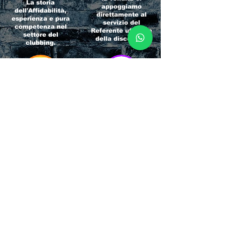
La storia
appoggiamo
dell'Affidabilità,
direttamente al
esperienza e pura
servizio del
competenza nel
Referente ufficiale
settore del
della discoteca!
clubbing.
RICCIONE
INTERNATIONA
BEACH HOTEL
L BLOG
Impossibile
Uno dei blog più
chiamarlo
conosciuti d'italia!
semplicemente hotel!
Ami sempre
Questa è pura
sapere tutto di
esperienza! Un luogo
tutti? Qui la tua
allegro, originale e
fame di scoop sarà
pieno di giovani!
soddisfatta!
Informativa sulla privacy e
Responsabilità fiscali
Cliccando sui metodi di contatto, il visitatore
del sito accetta di essere registrato in una