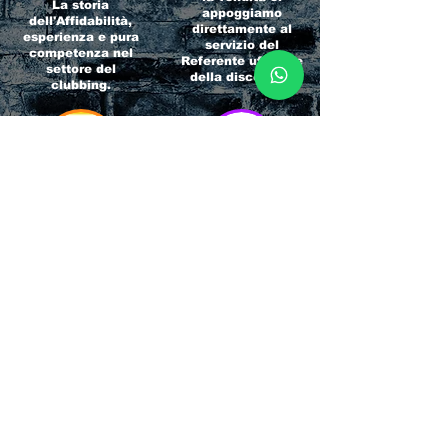
La storia
appoggiamo
dell'Affidabilità,
direttamente al
esperienza e pura
servizio del
competenza nel
Referente ufficiale
settore del
della discoteca!
clubbing.
RICCIONE
INTERNATIONA
BEACH HOTEL
L BLOG
Impossibile
Uno dei blog più
chiamarlo
conosciuti d'italia!
semplicemente hotel!
Ami sempre
Questa è pura
sapere tutto di
esperienza! Un luogo
tutti? Qui la tua
allegro, originale e
fame di scoop sarà
pieno di giovani!
soddisfatta!
Informativa sulla privacy e
Responsabilità fiscali
Cliccando sui metodi di contatto, il visitatore
del sito accetta di essere registrato in una