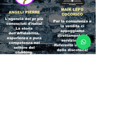
MAIK LEPO
ANGELI PIERRE
COCORICO
L'agenzia dei pr più
Per la consulenza e
conosciuti d'italia!
la vendita ci
La storia
appoggiamo
dell'Affidabilità,
direttamente al
esperienza e pura
servizio del
competenza nel
Referente ufficiale
settore del
della discoteca!
clubbing.
RICCIONE
INTERNATIONA
BEACH HOTEL
L BLOG
Impossibile
Uno dei blog più
chiamarlo
conosciuti d'italia!
semplicemente hotel!
Ami sempre
Questa è pura
sapere tutto di
esperienza! Un luogo
tutti? Qui la tua
allegro, originale e
fame di scoop sarà
pieno di giovani!
soddisfatta!