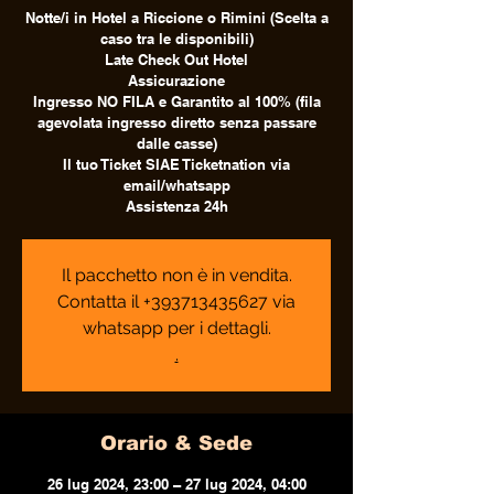
Notte/i in Hotel a Riccione o Rimini (Scelta a
caso tra le disponibili)
Late Check Out Hotel
Assicurazione
Ingresso NO FILA e Garantito al 100% (fila
agevolata ingresso diretto senza passare
dalle casse)
Il tuo Ticket SIAE Ticketnation via
email/whatsapp
Assistenza 24h
Il pacchetto non è in vendita.
Contatta il +393713435627 via
whatsapp per i dettagli.
.
Orario & Sede
26 lug 2024, 23:00 – 27 lug 2024, 04:00