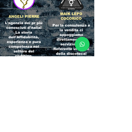
MAIK LEPO
ANGELI PIERRE
COCORICO
L'agenzia dei pr più
Per la consulenza e
conosciuti d'italia!
la vendita ci
La storia
appoggiamo
dell'Affidabilità,
direttamente al
esperienza e pura
servizio del
competenza nel
Referente ufficiale
settore del
della discoteca!
clubbing.
RICCIONE
INTERNATIONA
BEACH HOTEL
L BLOG
Impossibile
Uno dei blog più
chiamarlo
conosciuti d'italia!
semplicemente hotel!
Ami sempre
Questa è pura
sapere tutto di
esperienza! Un luogo
tutti? Qui la tua
allegro, originale e
fame di scoop sarà
pieno di giovani!
soddisfatta!