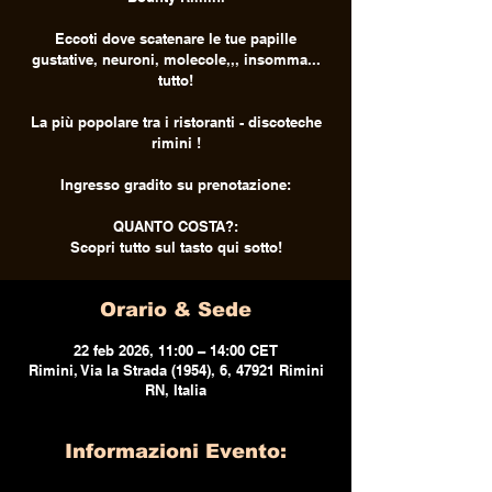
Eccoti dove scatenare le tue papille
gustative, neuroni, molecole,,, insomma...
tutto!
La più popolare tra i ristoranti - discoteche
rimini !
Ingresso gradito su prenotazione:
QUANTO COSTA?:
Scopri tutto sul tasto qui sotto!
Orario & Sede
22 feb 2026, 11:00 – 14:00 CET
Rimini, Via la Strada (1954), 6, 47921 Rimini
RN, Italia
Informazioni Evento: