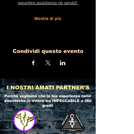
garantire assistenza ne servizi!:
Mostra di più
Condividi questo evento
I NOSTRI AMATI PARTNER'S
Perchè vogliamo che la tua esperienza nelle
discoteche in riviera
sia IMPECCABILE a 360
gradi!