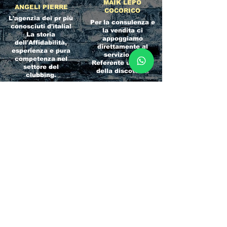
MAIK LEPO
ANGELI PIERRE
COCORICO
L'agenzia dei pr più
Per la consulenza e
conosciuti d'italia!
la vendita ci
La storia
appoggiamo
dell'Affidabilità,
direttamente al
esperienza e pura
servizio del
competenza nel
Referente ufficiale
settore del
della discoteca!
clubbing.
RICCIONE
INTERNATIONA
BEACH HOTEL
L BLOG
Impossibile
Uno dei blog più
chiamarlo
conosciuti d'italia!
semplicemente hotel!
Ami sempre
Questa è pura
sapere tutto di
esperienza! Un luogo
tutti? Qui la tua
allegro, originale e
fame di scoop sarà
pieno di giovani!
soddisfatta!
Informativa sulla privacy e