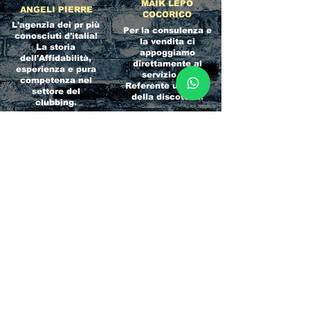
MAIK LEPO
ANGELI PIERRE
COCORICO
L'agenzia dei pr più
Per la consulenza e
conosciuti d'italia!
la vendita ci
La storia
appoggiamo
dell'Affidabilità,
direttamente al
esperienza e pura
servizio del
competenza nel
Referente ufficiale
settore del
della discoteca!
clubbing.
RICCIONE
INTERNATIONA
BEACH HOTEL
L BLOG
Impossibile
Uno dei blog più
chiamarlo
conosciuti d'italia!
semplicemente hotel!
Ami sempre
Questa è pura
sapere tutto di
esperienza! Un luogo
tutti? Qui la tua
allegro, originale e
fame di scoop sarà
pieno di giovani!
soddisfatta!
Informativa sulla privacy e