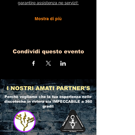
garantire assistenza ne servizi!:
Mostra di più
Condividi questo evento
I NOSTRI AMATI PARTNER'S
Perchè vogliamo che la tua esperienza nelle
discoteche in riviera
sia IMPECCABILE a 360
gradi!