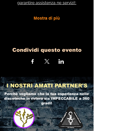
garantire assistenza ne servizi!:
Mostra di più
Condividi questo evento
I NOSTRI AMATI PARTNER'S
Perchè vogliamo che la tua esperienza nelle
discoteche in riviera
sia IMPECCABILE a 360
gradi!