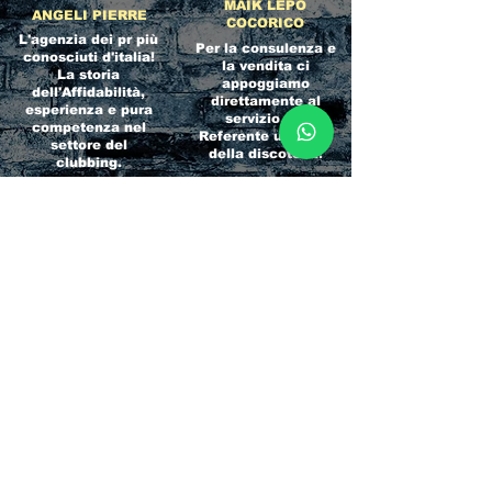
MAIK LEPO
ANGELI PIERRE
COCORICO
L'agenzia dei pr più
Per la consulenza e
conosciuti d'italia!
la vendita ci
La storia
appoggiamo
dell'Affidabilità,
direttamente al
esperienza e pura
servizio del
competenza nel
Referente ufficiale
settore del
della discoteca!
clubbing.
RICCIONE
INTERNATIONA
BEACH HOTEL
L BLOG
Impossibile
Uno dei blog più
chiamarlo
conosciuti d'italia!
semplicemente hotel!
Ami sempre
Questa è pura
sapere tutto di
esperienza! Un luogo
tutti? Qui la tua
allegro, originale e
fame di scoop sarà
pieno di giovani!
soddisfatta!
Informativa sulla privacy e