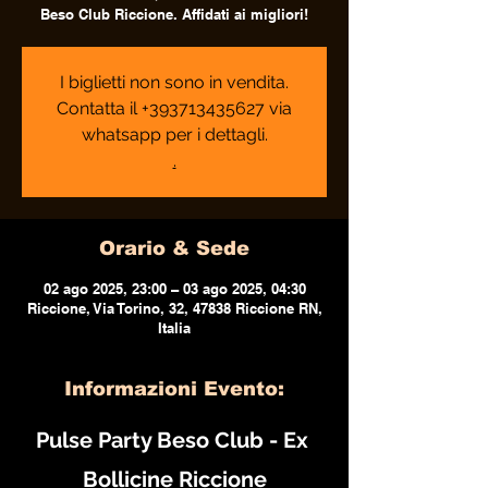
Beso Club Riccione. Affidati ai migliori!
I biglietti non sono in vendita.
Contatta il +393713435627 via
whatsapp per i dettagli.
.
Orario & Sede
02 ago 2025, 23:00 – 03 ago 2025, 04:30
Riccione, Via Torino, 32, 47838 Riccione RN,
Italia
Informazioni Evento:
Pulse Party Beso Club - Ex 
Bollicine Riccione