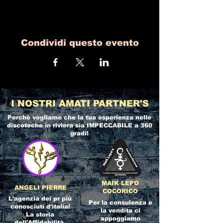
Condividi questo evento
I NOSTRI AMATI PARTNER'S
Perchè vogliamo che la tua esperienza nelle
discoteche in riviera
sia IMPECCABILE a 360
gradi!
MAIK LEPO
ANGELI PIERRE
COCORICO
L'agenzia dei pr più
Per la consulenza e
conosciuti d'italia!
la vendita ci
La storia
appoggiamo
dell'Affidabilità,