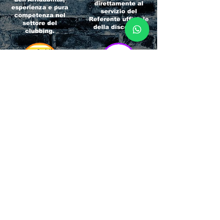
direttamente al
esperienza e pura
servizio del
competenza nel
Referente ufficiale
settore del
della discoteca!
clubbing.
RICCIONE
INTERNATIONA
BEACH HOTEL
L BLOG
Impossibile
Uno dei blog più
chiamarlo
conosciuti d'italia!
semplicemente hotel!
Ami sempre
Questa è pura
sapere tutto di
esperienza! Un luogo
tutti? Qui la tua
allegro, originale e
fame di scoop sarà
pieno di giovani!
soddisfatta!
Informativa sulla privacy e
Responsabilità fiscali
Cliccando sui metodi di contatto, il visitatore
del sito accetta di essere registrato in una
Newsletter su whatsapp che gli permetterà di