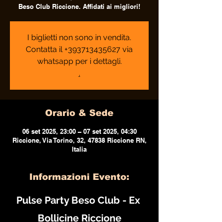
Beso Club Riccione. Affidati ai migliori!
I biglietti non sono in vendita.
Contatta il +393713435627 via
whatsapp per i dettagli.
.
Orario & Sede
06 set 2025, 23:00 – 07 set 2025, 04:30
Riccione, Via Torino, 32, 47838 Riccione RN,
Italia
Informazioni Evento:
Pulse Party Beso Club - Ex 
Bollicine Riccione