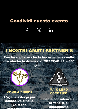
Condividi questo evento
I NOSTRI AMATI PARTNER'S
Perchè vogliamo che la tua esperienza nelle
discoteche in riviera
sia IMPECCABILE a 360
gradi!
MAIK LEPO
ANGELI PIERRE
COCORICO
L'agenzia dei pr più
Per la consulenza e
conosciuti d'italia!
la vendita ci
La storia
appoggiamo
dell'Affidabilità,