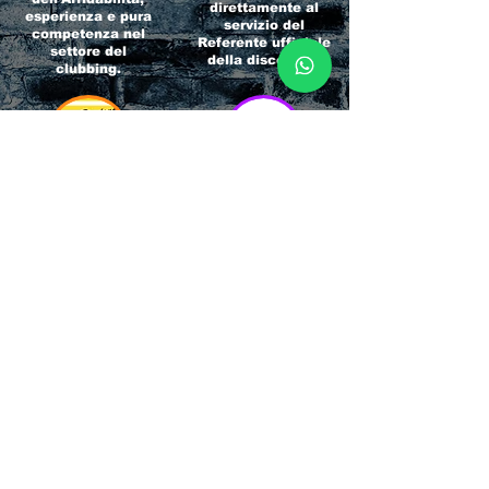
direttamente al
esperienza e pura
servizio del
competenza nel
Referente ufficiale
settore del
della discoteca!
clubbing.
RICCIONE
INTERNATIONA
BEACH HOTEL
L BLOG
Impossibile
Uno dei blog più
chiamarlo
conosciuti d'italia!
semplicemente hotel!
Ami sempre
Questa è pura
sapere tutto di
esperienza! Un luogo
tutti? Qui la tua
allegro, originale e
fame di scoop sarà
pieno di giovani!
soddisfatta!
Informativa sulla privacy e
Responsabilità fiscali
Cliccando sui metodi di contatto, il visitatore
del sito accetta di essere registrato in una
Newsletter su whatsapp che gli permetterà di