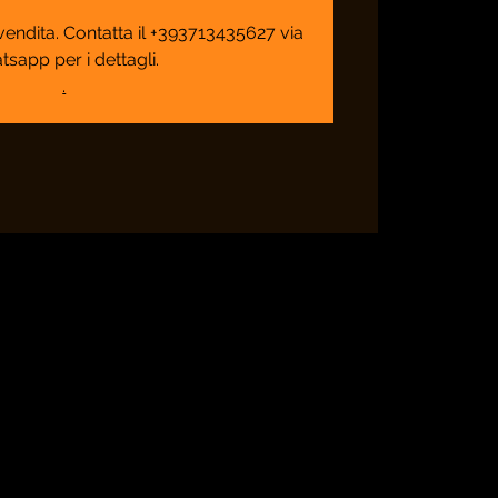
n vendita. Contatta il +393713435627 via
tsapp per i dettagli.
.