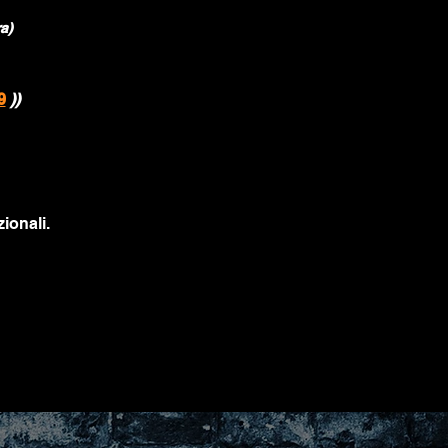
a)
9
))
ionali.