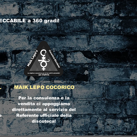
ECCABILE a 360 gradi!
L
MAIK LEPO COCORICO
Per la consulenza e la
vendita ci appoggiamo
direttamente al servizio del
e
Referente ufficiale della
discoteca!