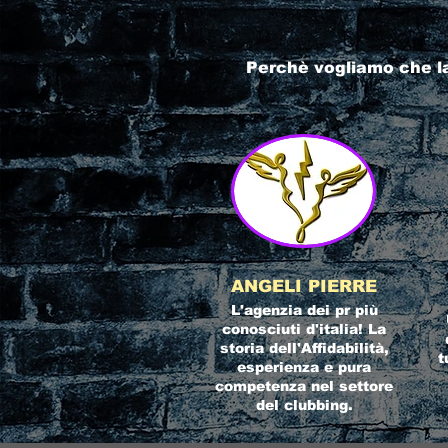
Perchè vogliamo che l
ANGELI PIERRE
L'agenzia dei pr più
conosciuti d'italia! La
storia dell'Affidabilità,
t
esperienza e pura
competenza nel settore
del clubbing.