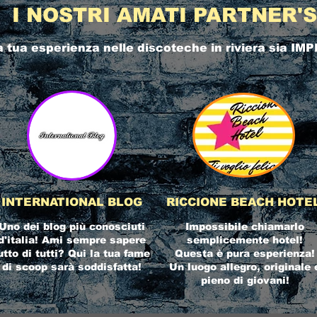
I NOSTRI AMATI PARTNER'S
a tua esperienza nelle
discoteche in riviera
sia IMP
INTERNATIONAL BLOG
RICCIONE BEACH HOTE
Uno dei blog più conosciuti
Impossibile chiamarlo
d'italia! Ami sempre sapere
semplicemente hotel!
utto di tutti? Qui la tua fame
Questa è pura esperienza!
di scoop sarà soddisfatta!
Un luogo allegro, originale 
pieno di giovani!