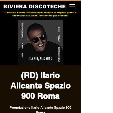
RIVIERA DISCOTECHE
Il Portale Eventi Ufficiale della Riviera ai migliori prezzi e
recensioni sul web! Confrontare per credere!
(RD) Ilario
Alicante Spazio
900 Roma
Prenotazione Ilario Alicante Spazio 900
Roma