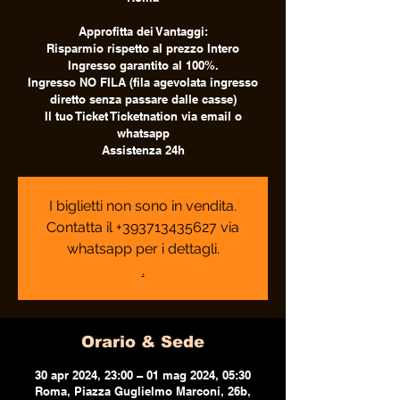
Approfitta dei Vantaggi:
Risparmio rispetto al prezzo Intero
Ingresso garantito al 100%.
Ingresso NO FILA (fila agevolata ingresso
diretto senza passare dalle casse)
Il tuo Ticket Ticketnation via email o
whatsapp
Assistenza 24h
I biglietti non sono in vendita.
Contatta il +393713435627 via
whatsapp per i dettagli.
.
Orario & Sede
30 apr 2024, 23:00 – 01 mag 2024, 05:30
Roma, Piazza Guglielmo Marconi, 26b,