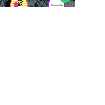
RICCIONE
INTERNATIONA
BEACH HOTEL
L BLOG
Impossibile
Uno dei blog più
chiamarlo
conosciuti d'italia!
semplicemente hotel!
Ami sempre
Questa è pura
sapere tutto di
esperienza! Un luogo
tutti? Qui la tua
allegro, originale e
fame di scoop sarà
pieno di giovani!
soddisfatta!
Informativa sulla privacy e
Responsabilità fiscali
Cliccando sui metodi di contatto, il visitatore
del sito accetta di essere registrato in una
Newsletter su whatsapp che gli permetterà di
restare sempre aggiornato su tutti gli eventi
della zona, con rispetto delle normative vigenti
in base alla GDPR
(consulta la
privacy policy
e la
Cookie policy
qui!).
Sarà sempre possibile recedere da qualsiasi