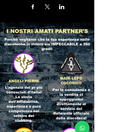
I NOSTRI AMATI PARTNER'S
Perchè vogliamo che la tua esperienza nelle
discoteche in riviera
sia IMPECCABILE a 360
gradi!
MAIK LEPO
ANGELI PIERRE
COCORICO
L'agenzia dei pr più
Per la consulenza e
conosciuti d'italia!
la vendita ci
La storia
appoggiamo
dell'Affidabilità,
direttamente al
esperienza e pura
servizio del
competenza nel
Referente ufficiale
settore del
della discoteca!
clubbing.