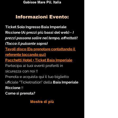
Gabicce Mare PU, Italia
Informazioni Evento:
Ticket Solo Ingresso Baia Imperiale 
Riccione (Ai prezzi più bassi del web) -
I 
prezzi possono salire nel tempo, affrettati! 
(Tocca il pulsante sopra)
Tavoli disco (Da prenotare contattando il 
referente toccando qui)
Pacchetti Hotel + Ticket Baia Imperiale
Partecipa ai tuoi eventi preferiti in 
sicurezza con noi !!
Prenota e acquista qui il tuo biglietto 
ufficiale "Ticketnation" della
 Baia Imperiale 
Riccione
 !!
Come si prenota?
Mostra di più