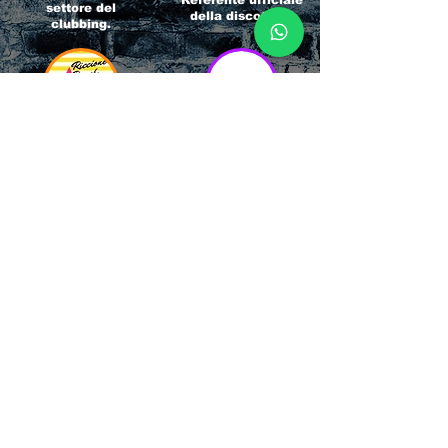
Referente ufficiale
settore del
della discoteca!
clubbing.
RICCIONE
INTERNATIONA
BEACH HOTEL
L BLOG
Impossibile
Uno dei blog più
chiamarlo
conosciuti d'italia!
semplicemente hotel!
Ami sempre
Questa è pura
sapere tutto di
esperienza! Un luogo
tutti? Qui la tua
allegro, originale e
fame di scoop sarà
pieno di giovani!
soddisfatta!
Informativa sulla privacy e
Responsabilità fiscali
Cliccando sui metodi di contatto, il visitatore
del sito accetta di essere registrato in una
Newsletter su whatsapp che gli permetterà di
restare sempre aggiornato su tutti gli eventi
della zona, con rispetto delle normative vigenti
in base alla GDPR