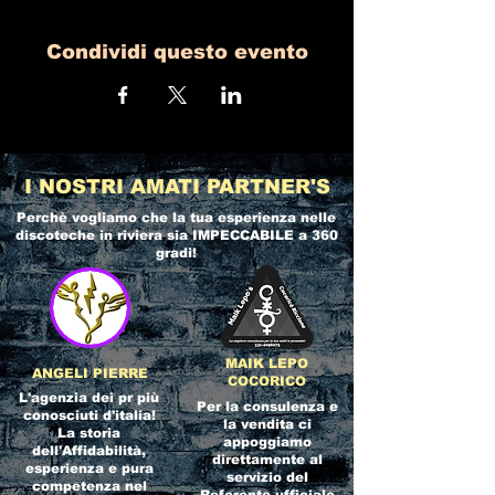
Condividi questo evento
I NOSTRI AMATI PARTNER'S
Perchè vogliamo che la tua esperienza nelle
discoteche in riviera
sia IMPECCABILE a 360
gradi!
MAIK LEPO
ANGELI PIERRE
COCORICO
L'agenzia dei pr più
Per la consulenza e
conosciuti d'italia!
la vendita ci
La storia
appoggiamo
dell'Affidabilità,
direttamente al
esperienza e pura
servizio del
competenza nel