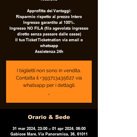
Approfitta dei Vantaggi:
Risparmio rispetto al prezzo Intero
Ingresso garantito al 100%.
Ingresso NO FILA (fila agevolata ingresso
diretto senza passare dalle casse)
Il tuo Ticket Ticketnation via email o
whatsapp
Assistenza 24h
I biglietti non sono in vendita.
Contatta il +393713435627 via
whatsapp per i dettagli.
.
Orario & Sede
31 mar 2024, 23:00 – 01 apr 2024, 06:00
Gabicce Mare, Via Panoramica, 36, 61011