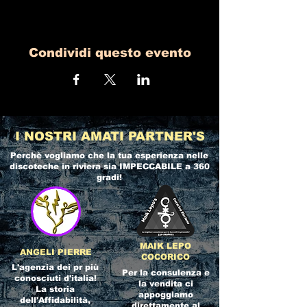
Condividi questo evento
I NOSTRI AMATI PARTNER'S
Perchè vogliamo che la tua esperienza nelle
discoteche in riviera
sia IMPECCABILE a 360
gradi!
MAIK LEPO
ANGELI PIERRE
COCORICO
L'agenzia dei pr più
Per la consulenza e
conosciuti d'italia!
la vendita ci
La storia
appoggiamo
dell'Affidabilità,
direttamente al