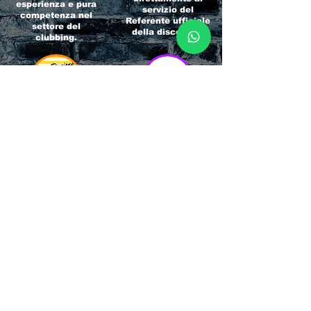
esperienza e pura
servizio del
competenza nel
Referente ufficiale
settore del
della discoteca!
clubbing.
RICCIONE
INTERNATIONA
BEACH HOTEL
L BLOG
Impossibile
Uno dei blog più
chiamarlo
conosciuti d'italia!
semplicemente hotel!
Ami sempre
Questa è pura
sapere tutto di
esperienza! Un luogo
tutti? Qui la tua
allegro, originale e
fame di scoop sarà
pieno di giovani!
soddisfatta!
Informativa sulla privacy e
Responsabilità fiscali
Cliccando sui metodi di contatto, il visitatore
del sito accetta di essere registrato in una
Newsletter su whatsapp che gli permetterà di
restare sempre aggiornato su tutti gli eventi