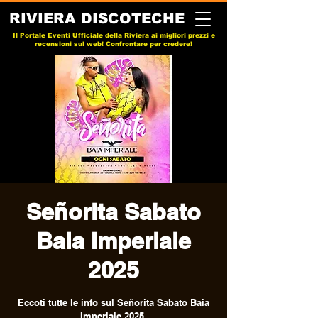
RIVIERA DISCOTECHE
Il Portale Eventi Ufficiale della Riviera ai migliori prezzi e
recensioni sul web! Confrontare per credere!
Señorita Sabato
Baia Imperiale
2025
Eccoti tutte le info sul Señorita Sabato Baia
Imperiale 2025.