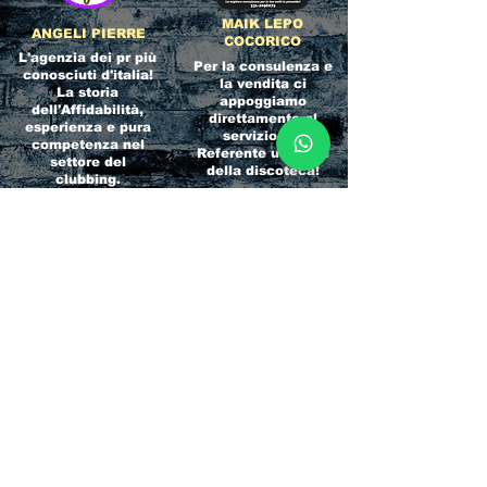
MAIK LEPO
ANGELI PIERRE
COCORICO
L'agenzia dei pr più
Per la consulenza e
conosciuti d'italia!
la vendita ci
La storia
appoggiamo
dell'Affidabilità,
direttamente al
esperienza e pura
servizio del
competenza nel
Referente ufficiale
settore del
della discoteca!
clubbing.
RICCIONE
INTERNATIONA
BEACH HOTEL
L BLOG
Impossibile
Uno dei blog più
chiamarlo
conosciuti d'italia!
semplicemente hotel!
Ami sempre
Questa è pura
sapere tutto di
esperienza! Un luogo
tutti? Qui la tua
allegro, originale e
fame di scoop sarà
pieno di giovani!
soddisfatta!