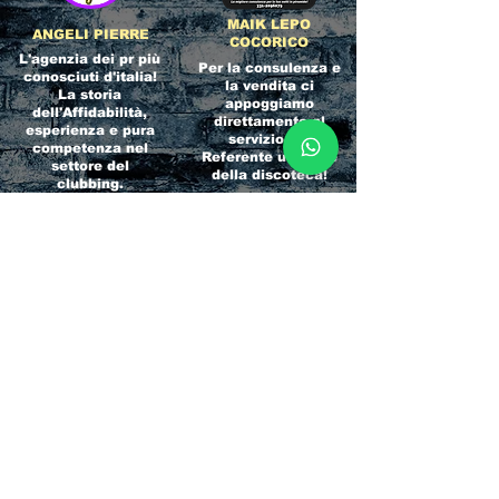
MAIK LEPO
ANGELI PIERRE
COCORICO
L'agenzia dei pr più
Per la consulenza e
conosciuti d'italia!
la vendita ci
La storia
appoggiamo
dell'Affidabilità,
direttamente al
esperienza e pura
servizio del
competenza nel
Referente ufficiale
settore del
della discoteca!
clubbing.
RICCIONE
INTERNATIONA
BEACH HOTEL
L BLOG
Impossibile
Uno dei blog più
chiamarlo
conosciuti d'italia!
semplicemente hotel!
Ami sempre
Questa è pura
sapere tutto di
esperienza! Un luogo
tutti? Qui la tua
allegro, originale e
fame di scoop sarà
pieno di giovani!
soddisfatta!