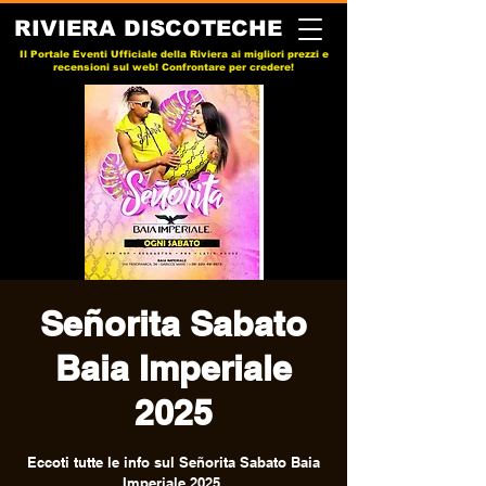
RIVIERA DISCOTECHE
Il Portale Eventi Ufficiale della Riviera ai migliori prezzi e
recensioni sul web! Confrontare per credere!
Señorita Sabato
Baia Imperiale
2025
Eccoti tutte le info sul Señorita Sabato Baia
Imperiale 2025.