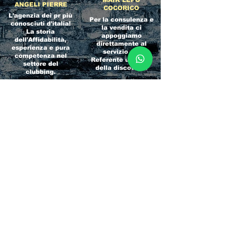
MAIK LEPO
ANGELI PIERRE
COCORICO
L'agenzia dei pr più
Per la consulenza e
conosciuti d'italia!
la vendita ci
La storia
appoggiamo
dell'Affidabilità,
direttamente al
esperienza e pura
servizio del
competenza nel
Referente ufficiale
settore del
della discoteca!
clubbing.
RICCIONE
INTERNATIONA
BEACH HOTEL
L BLOG
Impossibile
Uno dei blog più
chiamarlo
conosciuti d'italia!
semplicemente hotel!
Ami sempre
Questa è pura
sapere tutto di
esperienza! Un luogo
tutti? Qui la tua
allegro, originale e
fame di scoop sarà
pieno di giovani!
soddisfatta!
Informativa sulla privacy e