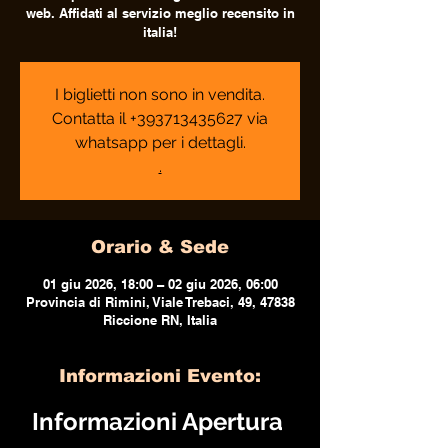
web. Affidati al servizio meglio recensito in
italia!
I biglietti non sono in vendita.
Contatta il +393713435627 via
whatsapp per i dettagli.
.
Orario & Sede
01 giu 2026, 18:00 – 02 giu 2026, 06:00
Provincia di Rimini, Viale Trebaci, 49, 47838
Riccione RN, Italia
Informazioni Evento:
Informazioni Apertura 