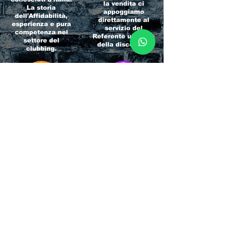
la vendita ci
La storia
appoggiamo
dell'Affidabilità,
direttamente al
esperienza e pura
servizio del
competenza nel
Referente ufficiale
settore del
della discoteca!
clubbing.
RICCIONE
INTERNATIONA
BEACH HOTEL
L BLOG
Impossibile
Uno dei blog più
chiamarlo
conosciuti d'italia!
semplicemente hotel!
Ami sempre
Questa è pura
sapere tutto di
esperienza! Un luogo
tutti? Qui la tua
allegro, originale e
fame di scoop sarà
pieno di giovani!
soddisfatta!
Informativa sulla privacy e
Responsabilità fiscali
Cliccando sui metodi di contatto, il visitatore