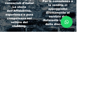
Per la consulenza e
conosciuti d'italia!
la vendita ci
La storia
appoggiamo
dell'Affidabilità,
direttamente al
esperienza e pura
servizio del
competenza nel
Referente ufficiale
settore del
della discoteca!
clubbing.
RICCIONE
INTERNATIONA
BEACH HOTEL
L BLOG
Impossibile
Uno dei blog più
chiamarlo
conosciuti d'italia!
semplicemente hotel!
Ami sempre
Questa è pura
sapere tutto di
esperienza! Un luogo
tutti? Qui la tua
allegro, originale e
fame di scoop sarà
pieno di giovani!
soddisfatta!
Informativa sulla privacy e
Responsabilità fiscali