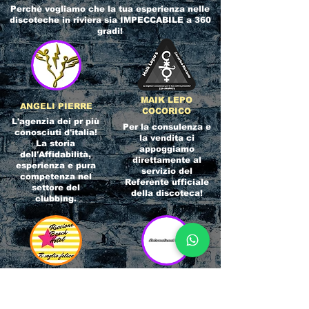
Perchè vogliamo che la tua esperienza nelle
discoteche in riviera
sia IMPECCABILE a 360
gradi!
MAIK LEPO
ANGELI PIERRE
COCORICO
L'agenzia dei pr più
Per la consulenza e
conosciuti d'italia!
la vendita ci
La storia
appoggiamo
dell'Affidabilità,
direttamente al
esperienza e pura
servizio del
competenza nel
Referente ufficiale
settore del
della discoteca!
clubbing.
RICCIONE
INTERNATIONA
BEACH HOTEL
L BLOG
Impossibile
Uno dei blog più
chiamarlo
conosciuti d'italia!