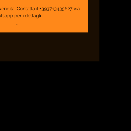
n vendita. Contatta il +393713435627 via
tsapp per i dettagli.
.