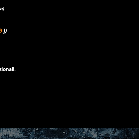
a)
9
))
ionali.