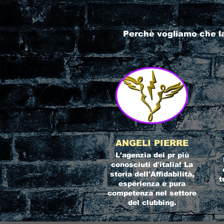
Perchè vogliamo che l
ANGELI PIERRE
L'agenzia dei pr più
conosciuti d'italia! La
storia dell'Affidabilità,
t
esperienza e pura
competenza nel settore
del clubbing.