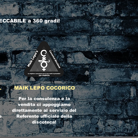
ECCABILE a 360 gradi!
L
MAIK LEPO COCORICO
Per la consulenza e la
vendita ci appoggiamo
direttamente al servizio del
e
Referente ufficiale della
discoteca!