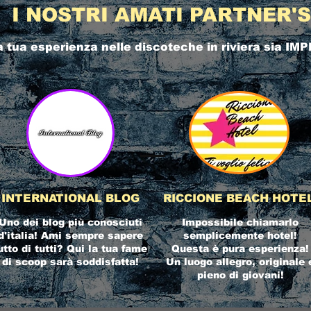
I NOSTRI AMATI PARTNER'S
a tua esperienza nelle
discoteche in riviera
sia IMP
INTERNATIONAL BLOG
RICCIONE BEACH HOTE
Uno dei blog più conosciuti
Impossibile chiamarlo
d'italia! Ami sempre sapere
semplicemente hotel!
utto di tutti? Qui la tua fame
Questa è pura esperienza!
di scoop sarà soddisfatta!
Un luogo allegro, originale 
pieno di giovani!