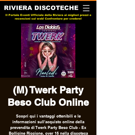
RIVIERA DISCOTECHE
Il Portale Eventi Ufficiale della Riviera ai migliori prezzi e
recensioni sul web! Confrontare per credere!
(M) Twerk Party
Beso Club Online
Scopri qui i vantaggi ottenibili e le
informazioni sull'acquisto online della
prevendita di Twerk Party Beso Club - Ex
Bollicine Riccione, over 16 nella discoteca