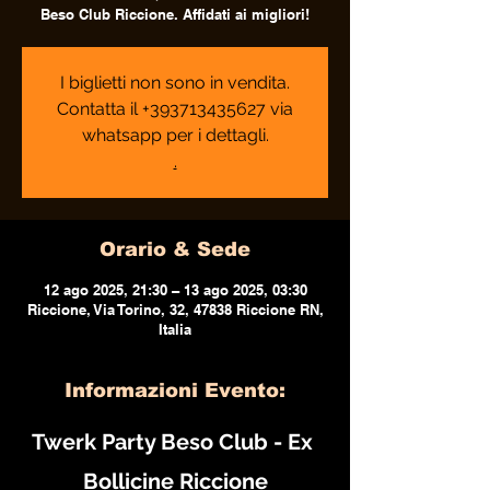
Beso Club Riccione. Affidati ai migliori!
I biglietti non sono in vendita.
Contatta il +393713435627 via
whatsapp per i dettagli.
.
Orario & Sede
12 ago 2025, 21:30 – 13 ago 2025, 03:30
Riccione, Via Torino, 32, 47838 Riccione RN,
Italia
Informazioni Evento:
Twerk Party Beso Club - Ex 
Bollicine Riccione