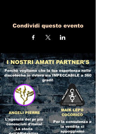
Condividi questo evento
I NOSTRI AMATI PARTNER'S
Perchè vogliamo che la tua esperienza nelle
discoteche in riviera
sia IMPECCABILE a 360
gradi!
MAIK LEPO
ANGELI PIERRE
COCORICO
L'agenzia dei pr più
Per la consulenza e
conosciuti d'italia!
la vendita ci
La storia
appoggiamo
dell'Affidabilità,