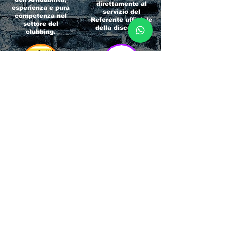
direttamente al
esperienza e pura
servizio del
competenza nel
Referente ufficiale
settore del
della discoteca!
clubbing.
RICCIONE
INTERNATIONA
BEACH HOTEL
L BLOG
Impossibile
Uno dei blog più
chiamarlo
conosciuti d'italia!
semplicemente hotel!
Ami sempre
Questa è pura
sapere tutto di
esperienza! Un luogo
tutti? Qui la tua
allegro, originale e
fame di scoop sarà
pieno di giovani!
soddisfatta!
Informativa sulla privacy e
Responsabilità fiscali
Cliccando sui metodi di contatto, il visitatore
del sito accetta di essere registrato in una
Newsletter su whatsapp che gli permetterà di