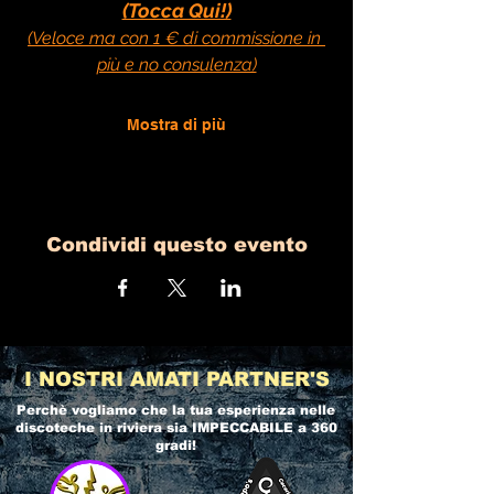
(Tocca Qui!)
(Veloce ma con 1 € di commissione in 
più e no consulenza)
Mostra di più
Condividi questo evento
I NOSTRI AMATI PARTNER'S
Perchè vogliamo che la tua esperienza nelle
discoteche in riviera
sia IMPECCABILE a 360
gradi!