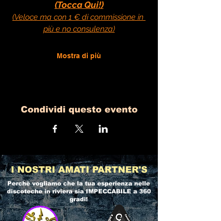
(Tocca Qui!)
(Veloce ma con 1 € di commissione in 
più e no consulenza)
Mostra di più
Condividi questo evento
I NOSTRI AMATI PARTNER'S
Perchè vogliamo che la tua esperienza nelle
discoteche in riviera
sia IMPECCABILE a 360
gradi!