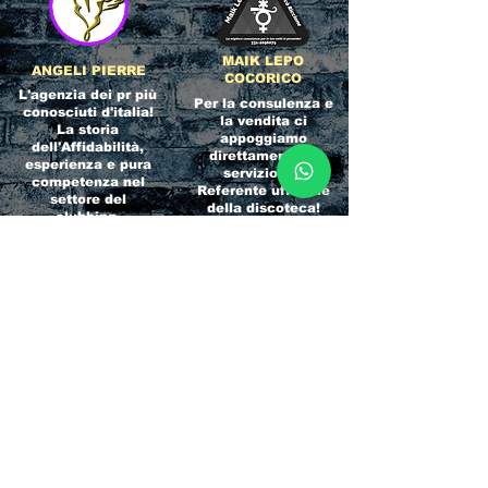
MAIK LEPO
ANGELI PIERRE
COCORICO
L'agenzia dei pr più
Per la consulenza e
conosciuti d'italia!
la vendita ci
La storia
appoggiamo
dell'Affidabilità,
direttamente al
esperienza e pura
servizio del
competenza nel
Referente ufficiale
settore del
della discoteca!
clubbing.
RICCIONE
INTERNATIONA
BEACH HOTEL
L BLOG
Impossibile
Uno dei blog più
chiamarlo
conosciuti d'italia!
semplicemente hotel!
Ami sempre
Questa è pura
sapere tutto di
esperienza! Un luogo
tutti? Qui la tua
allegro, originale e
fame di scoop sarà
pieno di giovani!
soddisfatta!