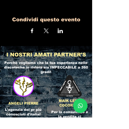
Condividi questo evento
I NOSTRI AMATI PARTNER'S
Perchè vogliamo che la tua esperienza nelle
discoteche in riviera
sia IMPECCABILE a 360
gradi!
MAIK LEPO
ANGELI PIERRE
COCORICO
L'agenzia dei pr più
Per la consulenza e
conosciuti d'italia!
la vendita ci
La storia
appoggiamo
dell'Affidabilità,
direttamente al
esperienza e pura