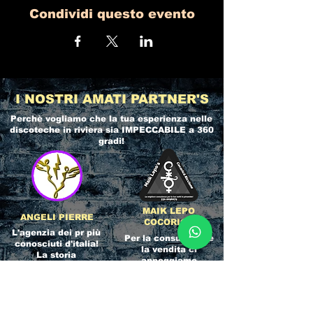
Condividi questo evento
I NOSTRI AMATI PARTNER'S
Perchè vogliamo che la tua esperienza nelle
discoteche in riviera
sia IMPECCABILE a 360
gradi!
MAIK LEPO
ANGELI PIERRE
COCORICO
L'agenzia dei pr più
Per la consulenza e
conosciuti d'italia!
la vendita ci
La storia
appoggiamo
dell'Affidabilità,
direttamente al
esperienza e pura
servizio del
competenza nel
Referente ufficiale
settore del
della discoteca!
clubbing.