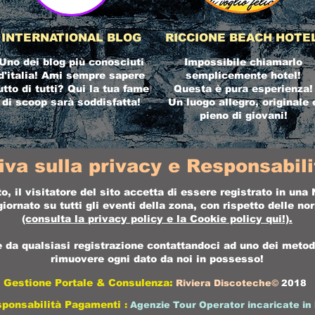
INTERNATIONAL BLOG
RICCIONE BEACH HOTE
Uno dei blog più conosciuti
Impossibile chiamarlo
d'italia! Ami sempre sapere
semplicemente hotel!
utto di tutti? Qui la tua fame
Questa è pura esperienza!
di scoop sarà soddisfatta!
Un luogo allegro, originale 
pieno di giovani!
iva sulla privacy e Responsabilit
o, il visitatore del sito accetta di essere registrato in un
ornato su tutti gli eventi della zona, con rispetto delle n
(consulta la
privacy policy
e la
Cookie policy
qui!).
da qualsiasi registrazione contattandoci ad uno dei metodi 
rimuovere ogni dato da noi in possesso!
Gestione Portale & Consulenza:
Riviera Discoteche©
2018
sponsabilità Pagamenti
:
Agenzie Tour Operator incaricate in 