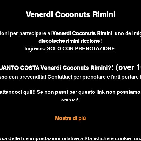
Venerdi Coconuts Rimini
ioni per partecipare ai
 Venerdi Coconuts Rimini
, uno dei mig
discoteche rimini riccione
 !
Ingresso 
SOLO CON PRENOTAZIONE
:
: 
(over 1
UANTO COSTA Venerdi Coconuts Rimini?
sso con prevendita! Contattaci per prenotare e farti portare l
attandoci qui!!! 
Se non passi per questo link non possiamo 
servizi!:
Mostra di più
a delle tue impostazioni relative a Statistiche e cookie funz