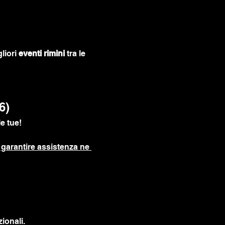
liori 
eventi rimini
 tra le 
6)
e tue!
garantire assistenza ne 
ionali.