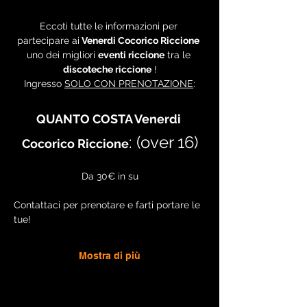
Eccoti tutte le informazioni per 
partecipare ai
 Venerdi Cocorico Riccione
uno dei migliori 
eventi riccione
 tra le 
discoteche riccione
 !
Ingresso 
SOLO CON PRENOTAZIONE
:
QUANTO COSTA Venerdi 
: 
(over 16)
Cocorico Riccione
Da 30€ in su
Contattaci per prenotare e farti portare le 
tue!
Mostra di più