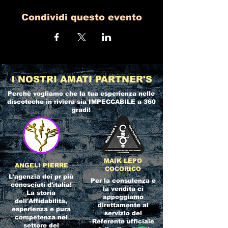
Condividi questo evento
I NOSTRI AMATI PARTNER'S
Perchè vogliamo che la tua esperienza nelle
discoteche in riviera
sia IMPECCABILE a 360
gradi!
MAIK LEPO
ANGELI PIERRE
COCORICO
L'agenzia dei pr più
Per la consulenza e
conosciuti d'italia!
la vendita ci
La storia
appoggiamo
dell'Affidabilità,
direttamente al
esperienza e pura
servizio del
competenza nel
Referente ufficiale
settore del