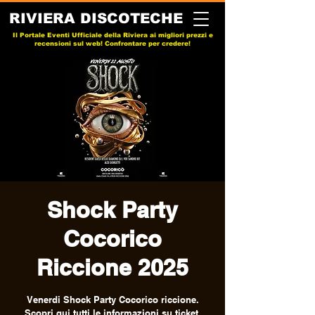
RIVIERA DISCOTECHE
Il Portale Eventi Ufficiale della Riviera ai migliori prezzi e
recensioni sul web! Confrontare per credere!
Shock Party
Cocorico
Riccione 2025
Venerdi Shock Party Cocorico riccione.
Scopri qui tutti le informazioni su ticket,