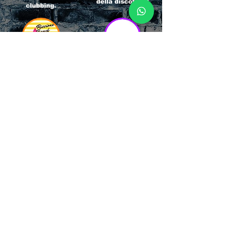
della discoteca!
clubbing.
RICCIONE
INTERNATIONA
BEACH HOTEL
L BLOG
Impossibile
Uno dei blog più
chiamarlo
conosciuti d'italia!
semplicemente hotel!
Ami sempre
Questa è pura
sapere tutto di
esperienza! Un luogo
tutti? Qui la tua
allegro, originale e
fame di scoop sarà
pieno di giovani!
soddisfatta!
Informativa sulla privacy e
Responsabilità fiscali
Cliccando sui metodi di contatto, il visitatore
del sito accetta di essere registrato in una
Newsletter su whatsapp che gli permetterà di
restare sempre aggiornato su tutti gli eventi
della zona, con rispetto delle normative vigenti
in base alla GDPR
(consulta la
privacy policy
e la
Cookie policy