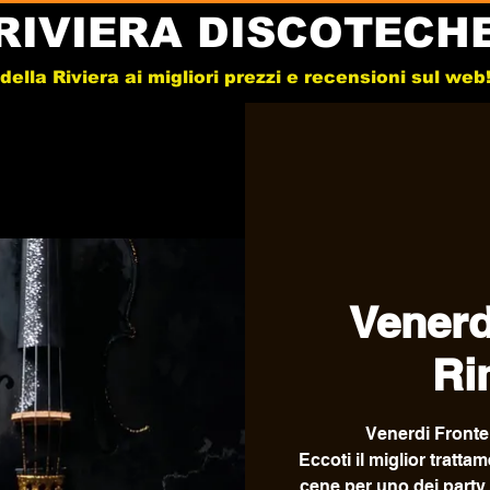
RIVIERA DISCOTECH
e della Riviera ai migliori prezzi e recensioni sul we
Venerd
Ri
Venerdi Fronte
Eccoti il miglior trattam
cene per uno dei party m