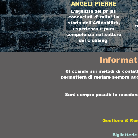
ANGELI PIERRE
L'agenzia dei pr più
conosciuti d'italia! La
storia dell'Affidabilità,
t
esperienza e pura
competenza nel settore
del clubbing.
Informat
Cliccando sui metodi di contatt
permetterà di restare sempre aggi
Sarà sempre possibile recedere 
Gestione & Re
Biglietterie