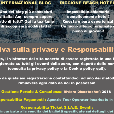
INTERNATIONAL BLOG
RICCIONE BEACH HOTE
Uno dei blog più conosciuti
Impossibile chiamarlo
d'italia! Ami sempre sapere
semplicemente hotel!
utto di tutti? Qui la tua fame
Questa è pura esperienza!
di scoop sarà soddisfatta!
Un luogo allegro, originale 
pieno di giovani!
iva sulla privacy e Responsabilit
o, il visitatore del sito accetta di essere registrato in un
ornato su tutti gli eventi della zona, con rispetto delle n
(consulta la
privacy policy
e la
Cookie policy
qui!).
da qualsiasi registrazione contattandoci ad uno dei metodi 
rimuovere ogni dato da noi in possesso!
Gestione Portale & Consulenza:
Riviera Discoteche©
2018
sponsabilità Pagamenti
:
Agenzie Tour Operator incaricate in 
Responsabilità Ticket S.I.A.E. Eventi:
 incaricate alla vendita dei biglietti specificate sui dettagli dei