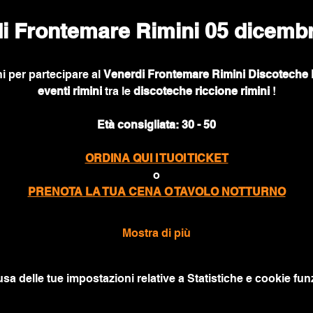
i Frontemare Rimini 05 dicemb
i per partecipare al 
Venerdi Frontemare Rimini Discoteche 
eventi rimini
 tra le 
discoteche riccione rimini
 !
Età consigliata: 30 - 50
ORDINA QUI I TUOI TICKET
o
PRENOTA LA TUA CENA O TAVOLO NOTTURNO
Mostra di più
a delle tue impostazioni relative a Statistiche e cookie funz