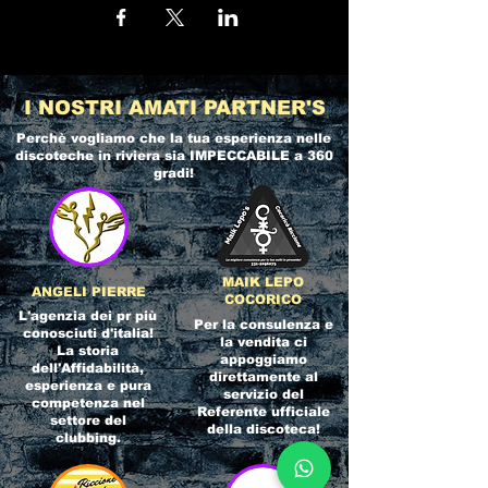
I NOSTRI AMATI PARTNER'S
Perchè vogliamo che la tua esperienza nelle
discoteche in riviera
sia IMPECCABILE a 360
gradi!
MAIK LEPO
ANGELI PIERRE
COCORICO
L'agenzia dei pr più
Per la consulenza e
conosciuti d'italia!
la vendita ci
La storia
appoggiamo
dell'Affidabilità,
direttamente al
esperienza e pura
servizio del
competenza nel
Referente ufficiale
settore del
della discoteca!
clubbing.