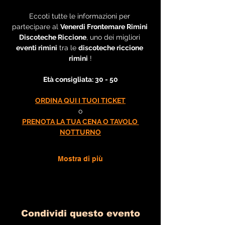
Eccoti tutte le informazioni per 
partecipare al 
Venerdi Frontemare Rimini 
Discoteche Riccione
, uno dei migliori 
eventi rimini
 tra le 
discoteche riccione 
rimini
 !
Età consigliata: 30 - 50
ORDINA QUI I TUOI TICKET
o
PRENOTA LA TUA CENA O TAVOLO 
NOTTURNO
Mostra di più
Condividi questo evento