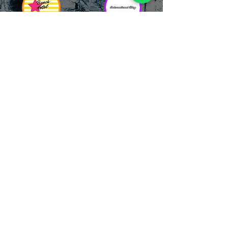
RICCIONE
INTERNATIONA
BEACH HOTEL
L BLOG
Impossibile
Uno dei blog più
chiamarlo
conosciuti d'italia!
semplicemente hotel!
Ami sempre
Questa è pura
sapere tutto di
esperienza! Un luogo
tutti? Qui la tua
allegro, originale e
fame di scoop sarà
pieno di giovani!
soddisfatta!
Informativa sulla privacy e
Responsabilità fiscali
Cliccando sui metodi di contatto, il visitatore
del sito accetta di essere registrato in una
Newsletter su whatsapp che gli permetterà di
restare sempre aggiornato su tutti gli eventi
della zona, con rispetto delle normative vigenti
in base alla GDPR
(consulta la
privacy policy
e la
Cookie policy
qui!).
Sarà sempre possibile recedere da qualsiasi