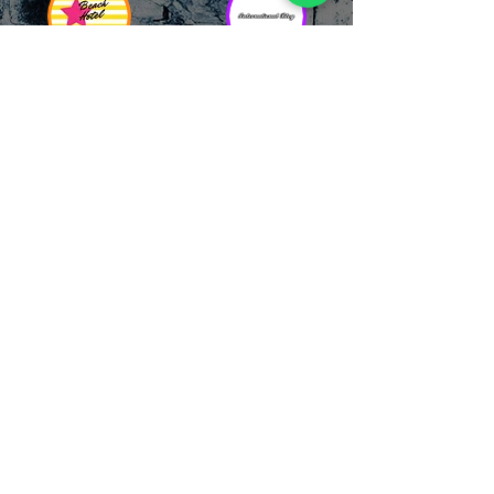
RICCIONE
INTERNATIONA
BEACH HOTEL
L BLOG
Impossibile
Uno dei blog più
chiamarlo
conosciuti d'italia!
semplicemente hotel!
Ami sempre
Questa è pura
sapere tutto di
esperienza! Un luogo
tutti? Qui la tua
allegro, originale e
fame di scoop sarà
pieno di giovani!
soddisfatta!
Informativa sulla privacy e
Responsabilità fiscali
Cliccando sui metodi di contatto, il visitatore
del sito accetta di essere registrato in una
Newsletter su whatsapp che gli permetterà di
restare sempre aggiornato su tutti gli eventi
della zona, con rispetto delle normative vigenti
in base alla GDPR
(consulta la
privacy policy
e la
Cookie policy
qui!).
Sarà sempre possibile recedere da qualsiasi