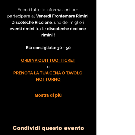
Eccoti tutte le informazioni per 
partecipare al 
Venerdi Frontemare Rimini 
Discoteche Riccione
, uno dei migliori 
eventi rimini
 tra le 
discoteche riccione 
rimini
 !
Età consigliata: 30 - 50
ORDINA QUI I TUOI TICKET
o
PRENOTA LA TUA CENA O TAVOLO 
NOTTURNO
Mostra di più
Condividi questo evento