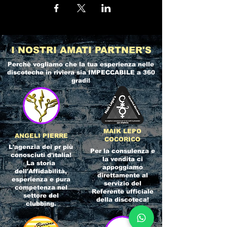
I NOSTRI AMATI PARTNER'S
Perchè vogliamo che la tua esperienza nelle
discoteche in riviera
sia IMPECCABILE a 360
gradi!
MAIK LEPO
ANGELI PIERRE
COCORICO
L'agenzia dei pr più
Per la consulenza e
conosciuti d'italia!
la vendita ci
La storia
appoggiamo
dell'Affidabilità,
direttamente al
esperienza e pura
servizio del
competenza nel
Referente ufficiale
settore del
della discoteca!
clubbing.