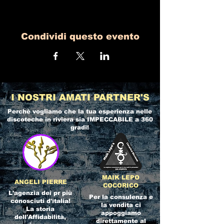
Condividi questo evento
I NOSTRI AMATI PARTNER'S
Perchè vogliamo che la tua esperienza nelle
discoteche in riviera
sia IMPECCABILE a 360
gradi!
MAIK LEPO
ANGELI PIERRE
COCORICO
L'agenzia dei pr più
Per la consulenza e
conosciuti d'italia!
la vendita ci
La storia
appoggiamo
dell'Affidabilità,
direttamente al