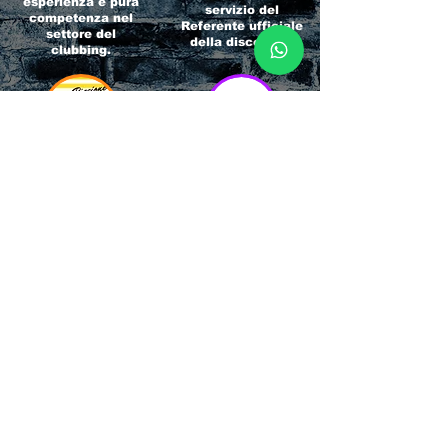
esperienza e pura
servizio del
competenza nel
Referente ufficiale
settore del
della discoteca!
clubbing.
RICCIONE
INTERNATIONA
BEACH HOTEL
L BLOG
Impossibile
Uno dei blog più
chiamarlo
conosciuti d'italia!
semplicemente hotel!
Ami sempre
Questa è pura
sapere tutto di
esperienza! Un luogo
tutti? Qui la tua
allegro, originale e
fame di scoop sarà
pieno di giovani!
soddisfatta!
Informativa sulla privacy e
Responsabilità fiscali
Cliccando sui metodi di contatto, il visitatore
del sito accetta di essere registrato in una
Newsletter su whatsapp che gli permetterà di
restare sempre aggiornato su tutti gli eventi