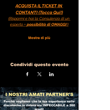
ACQUISTA IL TICKET IN 
CONTANTI (Tocca Qui!)
(Risparmi e hai la Consulenza di un 
esperto + 
possibilità di OMAGGI
!)
Mostra di più
Condividi questo evento
I NOSTRI AMATI PARTNER'S
Perchè vogliamo che la tua esperienza nelle
discoteche in riviera
sia IMPECCABILE a 360
gradi!