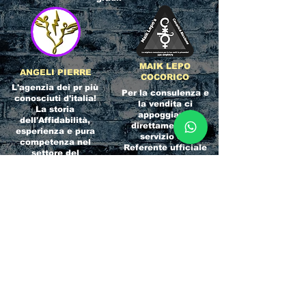
MAIK LEPO
ANGELI PIERRE
COCORICO
L'agenzia dei pr più
Per la consulenza e
conosciuti d'italia!
la vendita ci
La storia
appoggiamo
dell'Affidabilità,
direttamente al
esperienza e pura
servizio del
competenza nel
Referente ufficiale
settore del
della discoteca!
clubbing.
RICCIONE
INTERNATIONA
BEACH HOTEL
L BLOG
Impossibile
Uno dei blog più
chiamarlo
conosciuti d'italia!
semplicemente hotel!
Ami sempre
Questa è pura
sapere tutto di
esperienza! Un luogo
tutti? Qui la tua