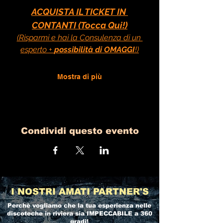
ACQUISTA IL TICKET IN 
CONTANTI (Tocca Qui!)
(Risparmi e hai la Consulenza di un 
esperto + 
possibilità di OMAGGI
!)
Mostra di più
Condividi questo evento
I NOSTRI AMATI PARTNER'S
Perchè vogliamo che la tua esperienza nelle
discoteche in riviera
sia IMPECCABILE a 360
gradi!