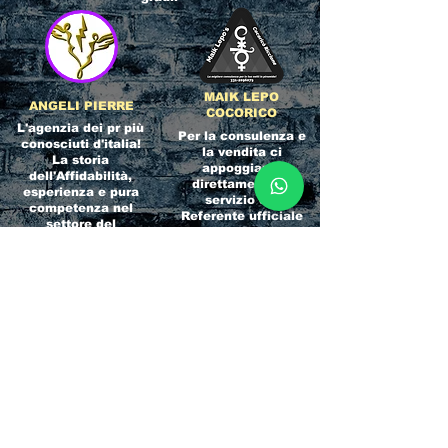
MAIK LEPO
ANGELI PIERRE
COCORICO
L'agenzia dei pr più
Per la consulenza e
conosciuti d'italia!
la vendita ci
La storia
appoggiamo
dell'Affidabilità,
direttamente al
esperienza e pura
servizio del
competenza nel
Referente ufficiale
settore del
della discoteca!
clubbing.
RICCIONE
INTERNATIONA
BEACH HOTEL
L BLOG
Impossibile
Uno dei blog più
chiamarlo
conosciuti d'italia!
semplicemente hotel!
Ami sempre
Questa è pura
sapere tutto di
esperienza! Un luogo
tutti? Qui la tua