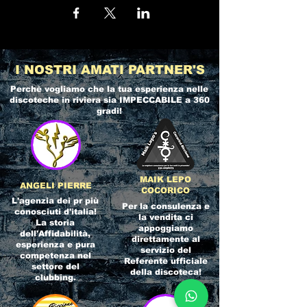
I NOSTRI AMATI PARTNER'S
Perchè vogliamo che la tua esperienza nelle
discoteche in riviera
sia IMPECCABILE a 360
gradi!
MAIK LEPO
ANGELI PIERRE
COCORICO
L'agenzia dei pr più
Per la consulenza e
conosciuti d'italia!
la vendita ci
La storia
appoggiamo
dell'Affidabilità,
direttamente al
esperienza e pura
servizio del
competenza nel
Referente ufficiale
settore del
della discoteca!
clubbing.