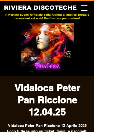
RIVIERA DISCOTECHE
Il Portale Eventi Ufficiale della Riviera ai migliori prezzi e
recensioni sul web! Confrontare per credere!
Vidaloca Peter
Pan Riccione
12.04.25
Vidaloca Peter Pan Riccione 12 Aprile 2025
Ecco tutte le info su ticket, tavoli e pacchetti