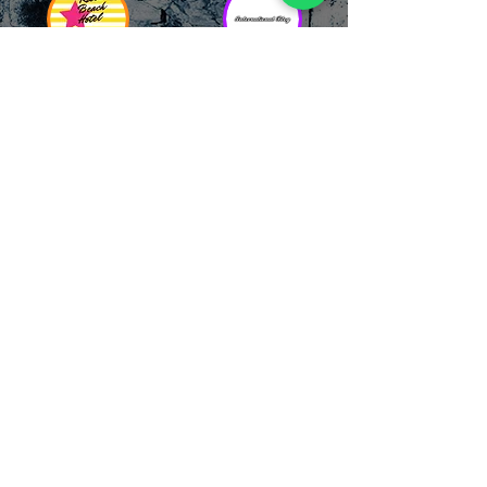
RICCIONE
INTERNATIONA
BEACH HOTEL
L BLOG
Impossibile
Uno dei blog più
chiamarlo
conosciuti d'italia!
semplicemente hotel!
Ami sempre
Questa è pura
sapere tutto di
esperienza! Un luogo
tutti? Qui la tua
allegro, originale e
fame di scoop sarà
pieno di giovani!
soddisfatta!
Informativa sulla privacy e
Responsabilità fiscali
Cliccando sui metodi di contatto, il visitatore
del sito accetta di essere registrato in una
Newsletter su whatsapp che gli permetterà di
restare sempre aggiornato su tutti gli eventi
della zona, con rispetto delle normative vigenti
in base alla GDPR
(consulta la
privacy policy
e la
Cookie policy
qui!).
Sarà sempre possibile recedere da qualsiasi