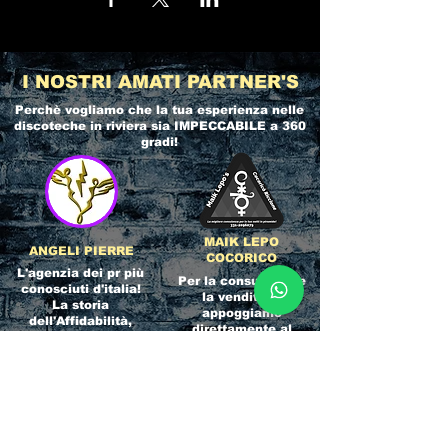
I NOSTRI AMATI PARTNER'S
Perchè vogliamo che la tua esperienza nelle
discoteche in riviera
sia IMPECCABILE a 360
gradi!
MAIK LEPO
ANGELI PIERRE
COCORICO
L'agenzia dei pr più
Per la consulenza e
conosciuti d'italia!
la vendita ci
La storia
appoggiamo
dell'Affidabilità,
direttamente al
esperienza e pura
servizio del
competenza nel
Referente ufficiale
settore del
della discoteca!
clubbing.