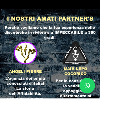
I NOSTRI AMATI PARTNER'S
Perchè vogliamo che la tua esperienza nelle
discoteche in riviera
sia IMPECCABILE a 360
gradi!
MAIK LEPO
ANGELI PIERRE
COCORICO
L'agenzia dei pr più
Per la consulenza e
conosciuti d'italia!
la vendita ci
La storia
appoggiamo
dell'Affidabilità,
direttamente al
esperienza e pura
servizio del
competenza nel
Referente ufficiale
settore del
della discoteca!
clubbing.