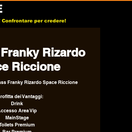
E
b! Confrontare per credere!
 Franky Rizardo
e Riccione
ass Franky Rizardo Space Riccione
ofitta dei Vantaggi:
Drink
ccesso Area Vip
MainStage
Toilets Premium
Bar Premium