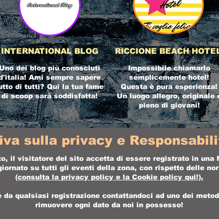
INTERNATIONAL BLOG
RICCIONE BEACH HOTE
Uno dei blog più conosciuti
Impossibile chiamarlo
d'italia! Ami sempre sapere
semplicemente hotel!
utto di tutti? Qui la tua fame
Questa è pura esperienza!
di scoop sarà soddisfatta!
Un luogo allegro, originale 
pieno di giovani!
iva sulla privacy e Responsabilit
o, il visitatore del sito accetta di essere registrato in un
ornato su tutti gli eventi della zona, con rispetto delle n
(consulta la
privacy policy
e la
Cookie policy
qui!).
da qualsiasi registrazione contattandoci ad uno dei metodi 
rimuovere ogni dato da noi in possesso!