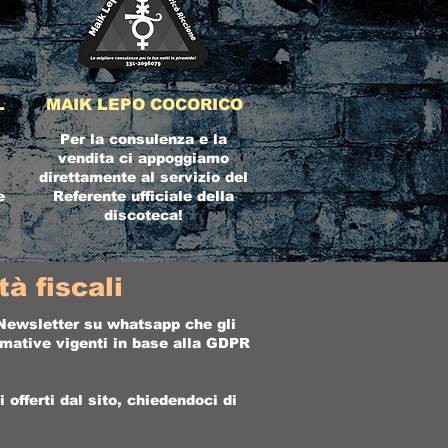
L
MAIK LEPO COCORICO
Per la consulenza e la
vendita ci appoggiamo
direttamente al servizio del
e
Referente ufficiale della
discoteca!
à fiscali
a Newsletter su whatsapp che gli
ormative vigenti in base alla GDPR
offerti dal sito, chiedendoci di