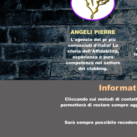
ANGELI PIERRE
L'agenzia dei pr più
conosciuti d'italia! La
storia dell'Affidabilità,
t
esperienza e pura
competenza nel settore
del clubbing.
Informat
Cliccando sui metodi di contatt
permetterà di restare sempre aggi
Sarà sempre possibile recedere 