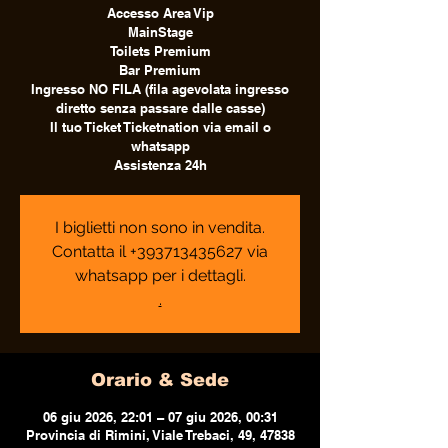
Accesso Area Vip
MainStage
Toilets Premium
Bar Premium
Ingresso NO FILA (fila agevolata ingresso
diretto senza passare dalle casse)
Il tuo Ticket Ticketnation via email o
whatsapp
Assistenza 24h
I biglietti non sono in vendita.
Contatta il +393713435627 via
whatsapp per i dettagli.
.
Orario & Sede
06 giu 2026, 22:01 – 07 giu 2026, 00:31
Provincia di Rimini, Viale Trebaci, 49, 47838