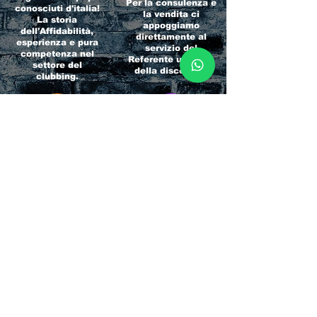
Per la consulenza e
conosciuti d'italia!
la vendita ci
La storia
appoggiamo
dell'Affidabilità,
direttamente al
esperienza e pura
servizio del
competenza nel
Referente ufficiale
settore del
della discoteca!
clubbing.
RICCIONE
INTERNATIONA
BEACH HOTEL
L BLOG
Impossibile
Uno dei blog più
chiamarlo
conosciuti d'italia!
semplicemente hotel!
Ami sempre
Questa è pura
sapere tutto di
esperienza! Un luogo
tutti? Qui la tua
allegro, originale e
fame di scoop sarà
pieno di giovani!
soddisfatta!
Informativa sulla privacy e
Responsabilità fiscali
Cliccando sui metodi di contatto, il visitatore