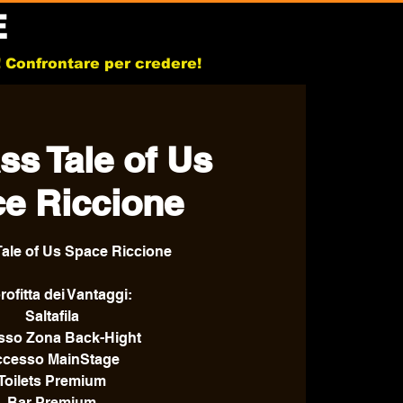
E
b! Confrontare per credere!
ss Tale of Us
e Riccione
Tale of Us Space Riccione
ofitta dei Vantaggi:
Saltafila
sso Zona Back-Hight
ccesso MainStage
Toilets Premium
Bar Premium