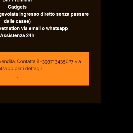
Gadgets
agevolata ingresso diretto senza passare
dalle casse)
icketnation via email o whatsapp
Assistenza 24h
n vendita. Contatta il +393713435627 via
tsapp per i dettagli.
.