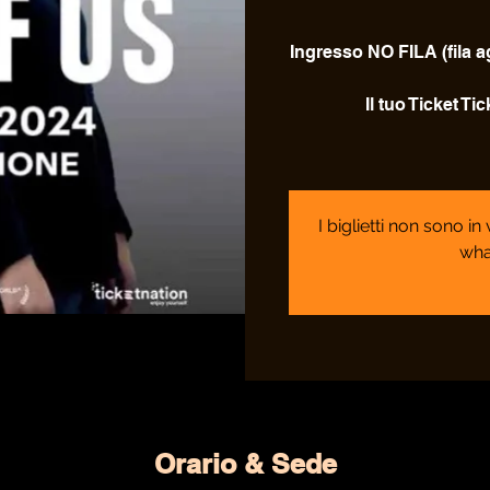
Ingresso NO FILA (fila 
Il tuo Ticket T
I biglietti non sono i
wha
Orario & Sede