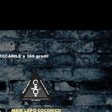
ECCABILE a 360 gradi!
L
MAIK LEPO COCORICO