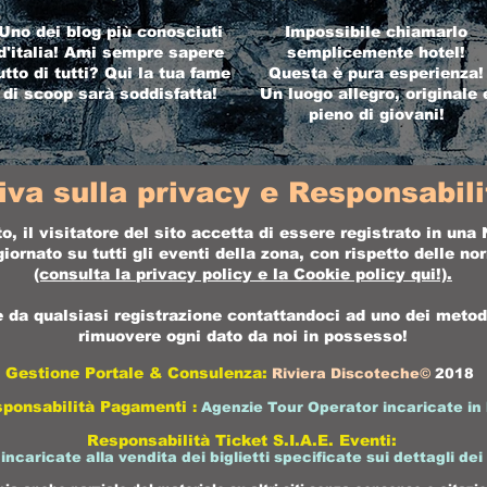
Uno dei blog più conosciuti
Impossibile chiamarlo
d'italia! Ami sempre sapere
semplicemente hotel!
utto di tutti? Qui la tua fame
Questa è pura esperienza!
di scoop sarà soddisfatta!
Un luogo allegro, originale 
pieno di giovani!
iva sulla privacy e Responsabilit
o, il visitatore del sito accetta di essere registrato in un
ornato su tutti gli eventi della zona, con rispetto delle n
(consulta la
privacy policy
e la
Cookie policy
qui!).
da qualsiasi registrazione contattandoci ad uno dei metodi 
rimuovere ogni dato da noi in possesso!
Gestione Portale & Consulenza:
Riviera Discoteche©
2018
sponsabilità Pagamenti
:
Agenzie Tour Operator incaricate in 
Responsabilità Ticket S.I.A.E. Eventi:
 incaricate alla vendita dei biglietti specificate sui dettagli dei