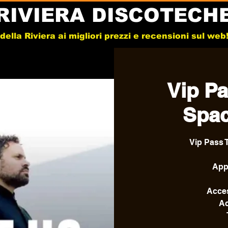
RIVIERA DISCOTECH
e della Riviera ai migliori prezzi e recensioni sul we
Vip Pa
Spac
Vip Pass 
Appr
Acce
A