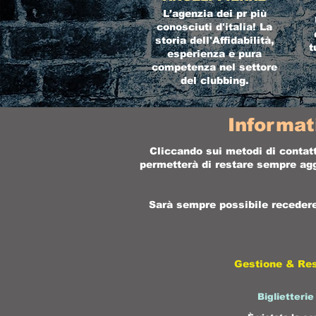
L'agenzia dei pr più
conosciuti d'italia! La
storia dell'Affidabilità,
t
esperienza e pura
competenza nel settore
del clubbing.
Informat
Cliccando sui metodi di contatt
permetterà di restare sempre aggi
Sarà sempre possibile recedere 
Gestione & Re
Biglietterie