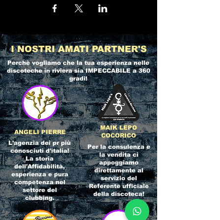
I NOSTRI AMATI PARTNER'S
Perchè vogliamo che la tua esperienza nelle
discoteche in riviera
sia IMPECCABILE a 360
gradi!
MAIK LEPO
ANGELI PIERRE
COCORICO
L'agenzia dei pr più
Per la consulenza e
conosciuti d'italia!
la vendita ci
La storia
appoggiamo
dell'Affidabilità,
direttamente al
esperienza e pura
servizio del
competenza nel
Referente ufficiale
settore del
della discoteca!
clubbing.