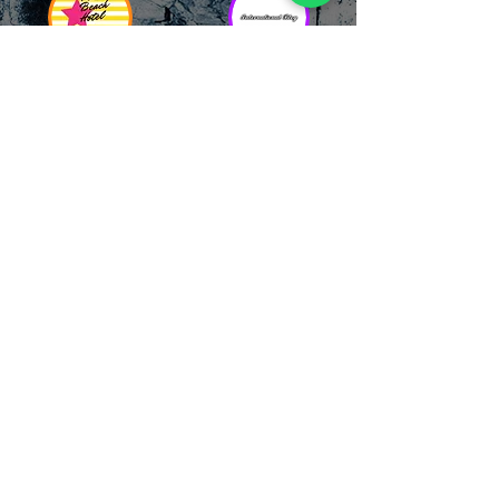
RICCIONE
INTERNATIONA
BEACH HOTEL
L BLOG
Impossibile
Uno dei blog più
chiamarlo
conosciuti d'italia!
semplicemente hotel!
Ami sempre
Questa è pura
sapere tutto di
esperienza! Un luogo
tutti? Qui la tua
allegro, originale e
fame di scoop sarà
pieno di giovani!
soddisfatta!
Informativa sulla privacy e
Responsabilità fiscali
Cliccando sui metodi di contatto, il visitatore
del sito accetta di essere registrato in una
Newsletter su whatsapp che gli permetterà di
restare sempre aggiornato su tutti gli eventi
della zona, con rispetto delle normative vigenti
in base alla GDPR
(consulta la
privacy policy
e la
Cookie policy
qui!).
Sarà sempre possibile recedere da qualsiasi