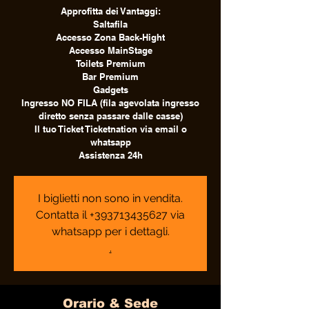
Approfitta dei Vantaggi:
Saltafila
Accesso Zona Back-Hight
Accesso MainStage
Toilets Premium
Bar Premium
Gadgets
Ingresso NO FILA (fila agevolata ingresso
diretto senza passare dalle casse)
Il tuo Ticket Ticketnation via email o
whatsapp
Assistenza 24h
I biglietti non sono in vendita.
Contatta il +393713435627 via
whatsapp per i dettagli.
.
Orario & Sede