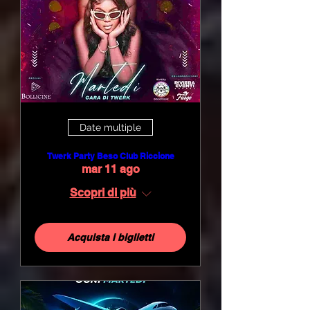
Date multiple
Twerk Party Beso Club Riccione
mar 11 ago
Scopri di più
Acquista i biglietti