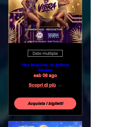
Date multiple
Vibra Beso Club - Ex Bollicine
Riccione
sab 08 ago
Scopri di più
Acquista i biglietti