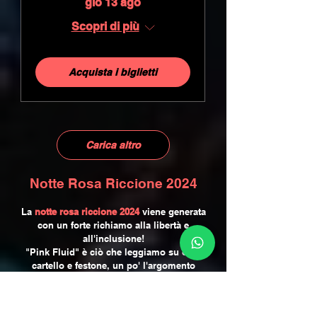
gio 13 ago
Scopri di più
Acquista i biglietti
Carica altro
Notte Rosa Riccione 2024
La
notte rosa riccione 2024
viene generata
con un forte richiamo alla libertà e
all'inclusione!
"Pink Fluid" è ciò che leggiamo su ogni
cartello e festone, un po' l'argomento
dell'anno che non poteva mancare anche
nella notte più amata in romagna, la
Notte
Rosa Riccione 2024
!