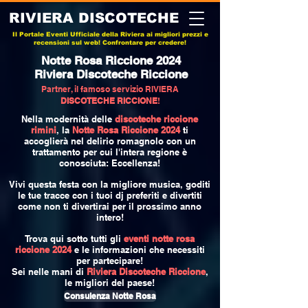
RIVIERA DISCOTECHE
Il Portale Eventi Ufficiale della Riviera ai migliori prezzi e
recensioni sul web! Confrontare per credere!
Notte Rosa Riccione 2024
Riviera Discoteche Riccione
Partner, il famoso servizio RIVIERA
DISCOTECHE RICCIONE
!
Nella modernità delle
discoteche riccione
rimini
, la
Notte Rosa Riccione 2024
ti
accoglierà nel delirio romagnolo con un
trattamento per cui l'intera regione è
conosciuta: Eccellenza!
Vivi questa festa con la migliore musica, goditi
le tue tracce con i tuoi dj preferiti e divertiti
come non ti divertirai per il prossimo anno
intero!
Trova qui sotto tutti gli
eventi notte rosa
riccione 2024
e le informazioni che necessiti
per partecipare!
Sei nelle mani di
Riviera Discoteche Riccione
,
le migliori del paese!
Consulenza Notte Rosa