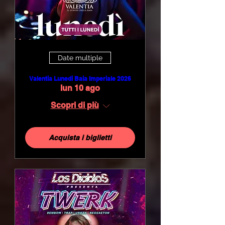
Date multiple
Valentia Lunedi Baia Imperiale 2026
lun 10 ago
Scopri di più
Acquista i biglietti