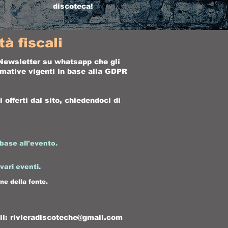
discoteca!
à fiscali
a Newsletter su whatsapp che gli
ormative vigenti in base alla GDPR
offerti dal sito, chiedendoci di
base all'evento.
 vari eventi.
ne della fonte.
il:
rivieradiscoteche@gmail.com