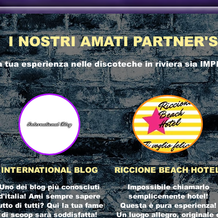
I NOSTRI AMATI PARTNER'S
a tua esperienza nelle
discoteche in riviera
sia IMP
INTERNATIONAL BLOG
RICCIONE BEACH HOTE
Uno dei blog più conosciuti
Impossibile chiamarlo
d'italia! Ami sempre sapere
semplicemente hotel!
utto di tutti? Qui la tua fame
Questa è pura esperienza!
di scoop sarà soddisfatta!
Un luogo allegro, originale 