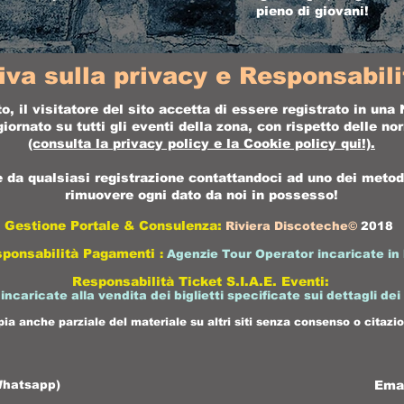
pieno di giovani!
iva sulla privacy e Responsabilit
o, il visitatore del sito accetta di essere registrato in un
ornato su tutti gli eventi della zona, con rispetto delle n
(consulta la
privacy policy
e la
Cookie policy
qui!).
da qualsiasi registrazione contattandoci ad uno dei metodi 
rimuovere ogni dato da noi in possesso!
Gestione Portale & Consulenza:
Riviera Discoteche©
2018
sponsabilità Pagamenti
:
Agenzie Tour Operator incaricate in 
Responsabilità Ticket S.I.A.E. Eventi:
 incaricate alla vendita dei biglietti specificate sui dettagli dei
pia anche parziale del materiale su altri siti senza consenso o citazio
Whatsapp)
Ema