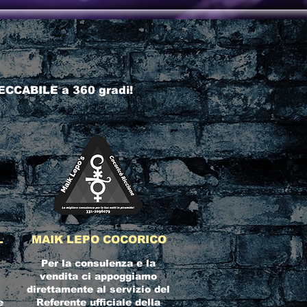
ECCABILE a 360 gradi!
L
MAIK LEPO COCORICO
Per la consulenza e la
vendita ci appoggiamo
direttamente al servizio del
e
Referente ufficiale della