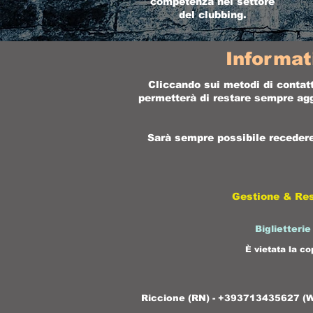
competenza nel settore
del clubbing.
Informat
Cliccando sui metodi di contatt
permetterà di restare sempre aggi
Sarà sempre possibile recedere 
Gestione & Re
Biglietterie
È vietata la co
Riccione (RN) - +393713435627 (