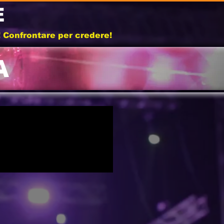
E
b! Confrontare per credere!
A