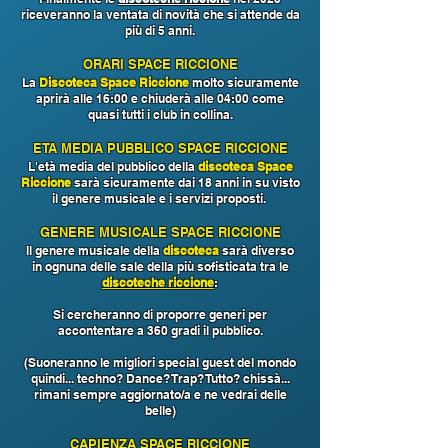
riceveranno la ventata di novità che si attende da
più di 5 anni.
ORARI SPAC
E RICCIONE
La
Discoteca Space Riccione
molto sicuramente
aprirà alle 16:00 e chiuderà alle 04:00 come
quasi tutti i club in collina.
ETA MEDIA PUBBLICO SPACE RICCIONE
L'età media del pubblico della
discoteca Space
Riccione
sarà sicuramente dai 18 anni in su visto
il genere musicale e i servizi proposti.
GENERE MUSICALE SPACE RICCIONE
Il genere musicale della
discoteca
sarà diverso
in ognuna delle sale della più sofisticata tra le
discoteche riccione
:
Si cercheranno di proporre generi per
accontentare a 360 gradi il pubblico.
(Suoneranno le migliori special guest del mondo
quindi... techno? Dance? Trap? Tutto? chissà...
rimani sempre aggiornato/a e ne vedrai delle
belle)
CAPIENZA SPACE RICCIONE