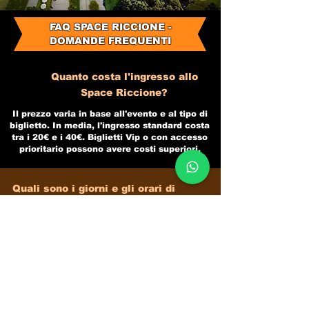
FAQ SPACE RICCIONE -
DOMANDE FREQUENTI
Quanto costa l'ingresso allo
Space Riccione?
Il prezzo varia in base all'evento e al tipo di
biglietto. In media, l'ingresso standard costa
tra i 20€ e i 40€. Biglietti Vip o con accesso
prioritario possono avere costi superiori.
Quali sono i giorni e gli orari di
apertura?
Lo
Space Riccione
è aperto principalmente
durante il fine settimana:​
​
venerdì e sabato.​
L'apertura solitamente avviene intorno alle
22:00, con chiusura tra le 4:00 e le 6:00 del
mattino.​