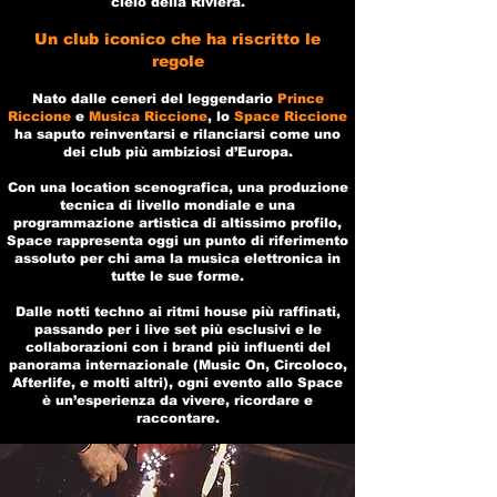
cielo della Riviera.
Un club iconico che ha riscritto le
regole
Nato dalle ceneri del leggendario
Prince
Riccione
e
Musica Riccione
, lo
Space Riccione
ha saputo reinventarsi e rilanciarsi come uno
dei club più ambiziosi d’Europa.
Con una location scenografica, una produzione
tecnica di livello mondiale e una
programmazione artistica di altissimo profilo,
Space rappresenta oggi un punto di riferimento
assoluto per chi ama la musica elettronica in
tutte le sue forme.
Dalle notti techno ai ritmi house più raffinati,
passando per i live set più esclusivi e le
collaborazioni con i brand più influenti del
panorama internazionale (Music On, Circoloco,
Afterlife, e molti altri), ogni evento allo Space
è un’esperienza da vivere, ricordare e
raccontare.