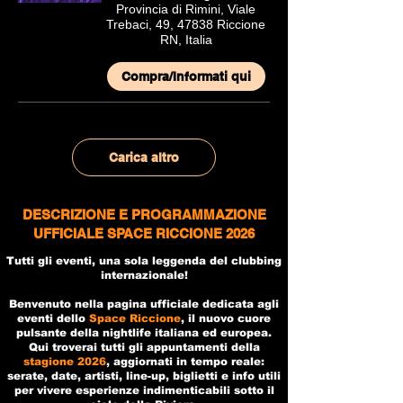
Provincia di Rimini, Viale
Trebaci, 49, 47838 Riccione
RN, Italia
Compra/Informati qui
Carica altro
DESCRIZIONE E PROGRAMMAZIONE
UFFICIALE SPACE RICCIONE 2026
Tutti gli eventi, una sola leggenda del clubbing
internazionale!
Benvenuto nella pagina ufficiale dedicata agli
eventi dello
Space Riccione
, il nuovo cuore
pulsante della nightlife italiana ed europea.
Qui troverai tutti gli appuntamenti della
stagione 2026
, aggiornati in tempo reale:
serate, date, artisti, line-up, biglietti e info utili
per vivere esperienze indimenticabili sotto il