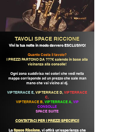
TAVOLI SPACE RICCIONE
Vivi la tua notte in modo davvero ESCLUSIVO!
Quanto Costa il tavolo?
I PREZZI PARTONO DA ???€ salendo in base alla
vicinanza alla consolle!
Ogni zona suddivisa nei colori che vedi nella
mappa corrisponde ad un prezzo che sale man
mano che vai vicino al dj.
VIP TERRACE E,
VIP TERRACE D,
VIP TERRACE
C,
VIP TERRACE B,
VIP TERRACE A,
VIP
CONSOLLE
SPACE SUITE
CONTATTACI PER I PREZZI SPECIFICI!
Lo
Space Riccione
, vi offirà un'esperienza che