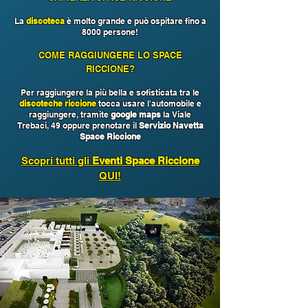
La
discoteca
è molto grande e può ospitare fino a
8000 persone!
COME RAGGIUNGERE LO SPACE
RICCIONE?
Per raggiungere la più bella e sofisticata tra le
discoteche riccione
tocca usare l'automobile e
raggiungere, tramite
google maps
la Viale
Trebaci, 49 oppure prenotare il
Servizio Navetta
Space Riccione
Scopri tutti gli
Eventi Space Riccione
QUI!