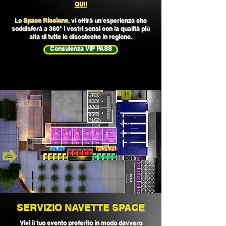
QUI!
Lo
Space Riccione
, vi offirà un'esperienza che
soddisferà a 360° i vostri sensi con la qualità più
alta di tutte le discoteche in regione.
Consulenza VIP PASS
SERVIZIO NAVETTE SPACE
Vivi il tuo evento preferito
in modo davvero