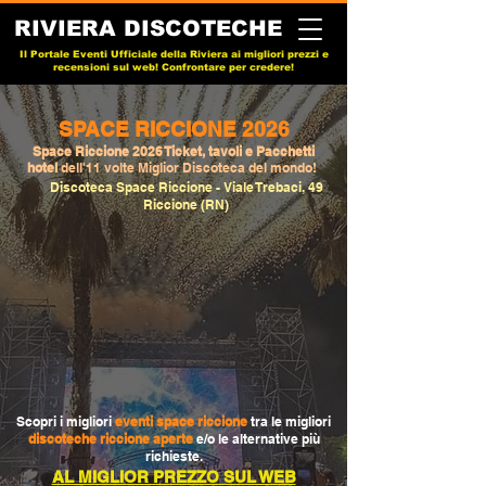
RIVIERA DISCOTECHE
Il Portale Eventi Ufficiale della Riviera ai migliori prezzi e
recensioni sul web! Confrontare per credere!
SPACE RICCIONE 2026
Space Riccione 2026 Ticket, tavoli e Pacchetti
hotel
dell'11 volte Miglior Discoteca del mondo!
Discoteca Space Riccione - Viale Trebaci, 49
Riccione (RN)
Scopri i migliori
eventi space riccione
tra le migliori
discoteche riccione aperte
e/o le alternative più
richieste.
AL MIGLIOR PREZZO SUL WEB