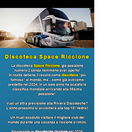
Discoteca Space Riccione
La discoteca
Space Riccione
, gia posizione
numero 2 senza nemmeno aver aperto!
In realtà detiene il record come
discoteca
"più
famosa" al mondo, ma... come già avevamo
predetto nel 2024, in un solo anno ha scalato la
classifica mondiale arrivando alla 35sima
posizione!
Vuoi un'altra previsione alla Riviera Discoteche?
L'anno prossimo si avvicinerà alla top 10! Vedrai!
Un must assoluto visitare il migliore club del
mondo durante una vacanza a riccione o rimini.
Finalmente le
discoteche riccione
nel 2025