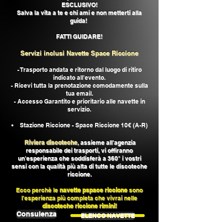
ESCLUSIVO!
Salva la vita a te e chi ami e non metterti alla
guida!
FATTI GUIDARE!
Servizi inclusi Navette Space Riccione
- Trasporto andata e ritorno dal luogo di ritiro
indicato all'evento.
- Ricevi tutta la prenotazione comodamente sulla
tua email.
- Accesso Garantito e prioritario alle navette in
servizio.
Stazione Riccione - Space Riccione 10€ (A-R)
Riviera discoteche
, assieme all'agenzia
responsabile dei trasporti, vi offiranno
un'esperien
za che soddisferà a 360° i vostri
sensi con la qualità più alta di tutte le discoteche
riccione.
Ecco perchè le
navette pspace riccione
sono
l'esperienza più completa che vivrai nelle
discoteche riccione rimini!
Consulenza
ELENCO NAVETTE